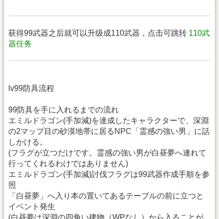
获得99武器之后就可以升级成110武器，点击可跳转
110武
器任务
lv99防具流程
99防具を手に入れるまでの流れ
エミルドラゴン(手加減)を達成したキャラクターで、深淵
の2マップ目の砂漠地帯に居るNPC「霊感の強い男」に話
しかける。
(フラグが立つだけです。霊感の強い男が白昼夢へ連れて
行ってくれるわけではありません)
エミルドラゴン(手加減)討伐フラグは99武器作成手順を参
照
「白昼夢」へ入り本の置いてあるテーブルの前に立つと
イベント発生
(白昼夢は深淵の四角い建物（WPなし）から入ることが