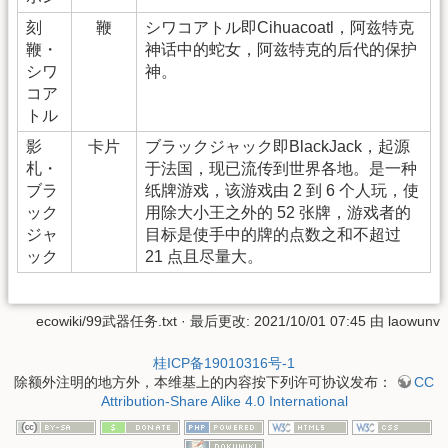
刻
鞭
シワコアトル即Cihuacoatl，阿兹特克
鞭・
神话中的蛇女，阿兹特克的后代的保护
シワ
神。
コア
トル
影
卡片
ブラックジャック即BlackJack，起源
札・
于法国，现已流传到世界各地。是一种
ブラ
纸牌游戏，该游戏由 2 到 6 个人玩，使
ック
用除大小王之外的 52 张牌，游戏者的
ジャ
目标是使手中的牌的点数之和不超过
ック
21 点且尽量大。
ecowiki/99武器任务.txt
· 最后更改: 2021/10/01 07:45 由
laowunv
桂ICP备19010316号-1
除额外注明的地方外，本维基上的内容按下列许可协议发布：
CC
Attribution-Share Alike 4.0 International