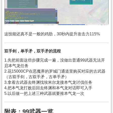
这技能还真不是一般的鸡肋，30秒内提升攻击力115%
双手剑，单手矛，双手矛的流程
1.先把前面这些步骤完成一遍，没做出普通99武器无法开
启本气龙任务
2.花15000CP在恶魔界的罗城门通道里购买对应的古武器
（古双手剑，古双手矛，古单手矛）
3.拿着古武器去终渊找埃米尔龙接本气龙讨伐任务
4.把本气龙打败后回去终渊和本气龙对话即可入手
5.以后做一把上述三种武器就要推本气龙一次
附表：99武器一览