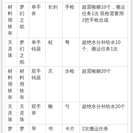
材
梦
单手
长剑
手枪
超震喉糖10个，搬运
料
幻
斧
任务1次 双枪需要用
用
之
2把手枪合成
铁
焰
布
天
梦
单手
杖
弩
超绝水分补给水10
灵
幻
钝器
个、搬运任务1次
珠
之
焰
材
材
双手
爪
步枪
超震喉糖20个
料
料
钝器
用
用
铁
铁
布
布
天
天
双手
鞭
弓
超绝水分补给水20个
灵
灵
斧
珠
珠
梦
梦
琴
书
卡片
2次搬运任务