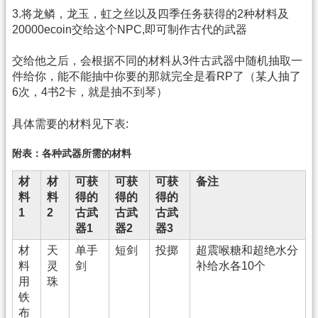
3.将龙鳞，龙玉，虹之丝以及四季任务获得的2种材料及
20000ecoin交给这个NPC,即可制作古代的武器
交给他之后，会根据不同的材料从3件古武器中随机抽取一
件给你，能不能抽中你要的那就完全是看RP了（某人抽了
6次，4书2卡，就是抽不到琴）
具体需要的材料见下表:
附表：各种武器所需的材料
材
材
可获
可获
可获
备注
料
料
得的
得的
得的
1
2
古武
古武
古武
器1
器2
器3
材
天
单手
短剑
投掷
超震喉糖和超绝水分
料
灵
剑
补给水各10个
用
珠
铁
布