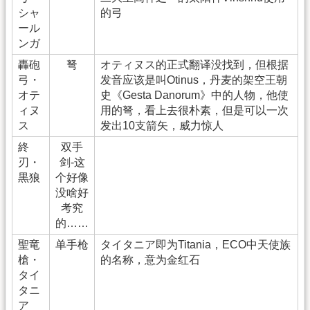
シャ
的弓
ール
ンガ
轟砲
弩
オティヌス的正式翻译没找到，但根据
弓・
发音应该是叫Otinus，丹麦的架空王朝
オテ
史《Gesta Danorum》中的人物，他使
ィヌ
用的弩，看上去很朴素，但是可以一次
ス
发出10支箭矢，威力惊人
終
双手
刃・
剑-这
黒狼
个好像
没啥好
考究
的……
聖竜
单手枪
タイタニア即为Titania，ECO中天使族
槍・
的名称，意为金红石
タイ
タニ
ア