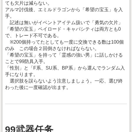
ても欠片は減らない。
アルマ討伐後、エミルドラゴンから「希望の宝玉」を入
手。
記述は無いがイベントアイテム扱いで「勇気の欠片」
「希望の宝玉」ペイロード・キャパシティは両方とも0
で、トレード不可である。
※200個持ってたとしても一度に交換できる数は100個
のみ この場合２回倒さなければならない。
「希望の宝玉」を持って「霊感の強い男」に話しかける
ことで99防具入手。
「性別」と「F系、SU系、BP系」から選んでランダム入
手になります。
選択肢を誤らないよう注意しましょう。一応、選び終
わった後に一度確認が出ます。
99武器任务