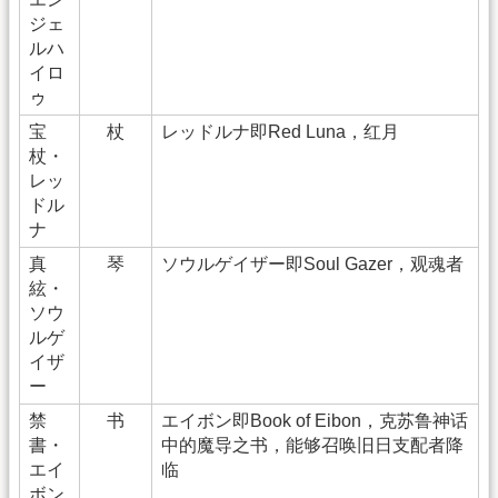
ジェ
ルハ
イロ
ゥ
宝
杖
レッドルナ即Red Luna，红月
杖・
レッ
ドル
ナ
真
琴
ソウルゲイザー即Soul Gazer，观魂者
絃・
ソウ
ルゲ
イザ
ー
禁
书
エイボン即Book of Eibon，克苏鲁神话
書・
中的魔导之书，能够召唤旧日支配者降
エイ
临
ボン