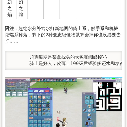
幻
幻
之
之
焰
焰
附注
：超绝水分补给水打新地图的骑士系，触手系和机械
陀螺系掉落，剩下的2种变态级怪物就算会掉你也没必要去
打……
       超震喉糖是某拿枕头的大象和蝴蝶掉\\

       骑士是好人，皮薄，100级后经验多还水和糖都