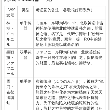
LV99
类型
考证党的备注（谷歌很好用系列）
武器
神
单手钝
ミョルニル即为Mjollnir，北欧神话中雷
槌・
器
神托尔使用的北欧神话最强之锤，即雷
ミョ
神之锤。名字是古代诺尔德语中“粉碎一
ルニ
切之物”的意思。顺带一提，RO中的妙
ル
勒尼山脉就是以此命名的
轟戦
双手钝
ファフニール即为Fafnir，北欧英雄传
旗・
器
奇中一只居住在地下的巨龙，保护着光
ファ
的财宝，后被英雄锡格尔德所杀。
フニ
ール
霊
单手剑
布都御魂（ふつのみたま），被称为“流
刀・
传至今的杀神之刀” 在天孙降临之际，
布都
熊野之神荒神化身为大熊挡住了天武天
御魂
皇东征之路。熊野之神代表着反抗势
剣
力。为了救助陷入绝境的琼琼杵的性
命，熊野之神荒神的对手建御雷神（た