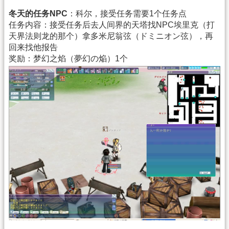
冬天的任务NPC
：科尔，接受任务需要1个任务点
任务内容：接受任务后去人间界的天塔找NPC埃里克（打
天界法则龙的那个）拿多米尼翁弦（ドミニオン弦），再
回来找他报告
奖励：梦幻之焰（夢幻の焔）1个