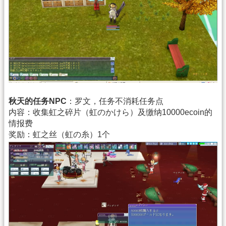
秋天的任务NPC
：罗文，任务不消耗任务点
内容：收集虹之碎片（虹のかけら）及缴纳10000ecoin的
情报费
奖励：虹之丝（虹の糸）1个