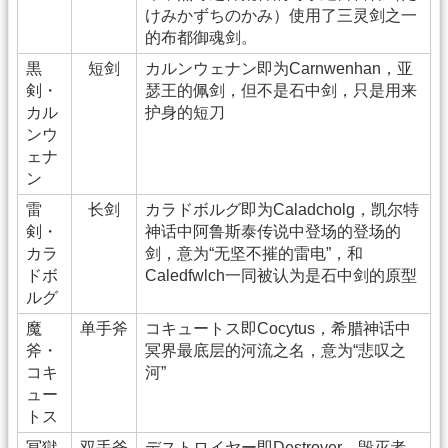
けみかずちのかみ）使用了三灵剑之一
的布都御魂剑。
黒
短剑
カルンウェナン即为Carnwenhan，亚
剣・
瑟王的佩剑，但不是石中剑，只是用来
カル
护身的短刀
ンウ
ェナ
ン
雷
长剑
カラドボルグ即为Caladcholg，凯尔特
剣・
神话中阿鲁斯泰传说中登场的登场的
カラ
剑，意为“无坚不摧的雷电”，和
ドボ
Caledfwlch一同被认为是石中剑的原型
ルグ
魔
单手斧
コキュートス即Cocytus，希腊神话中
斧・
冥界最底层的河流之名，意为“悲叹之
コキ
河”
ュー
トス
冥獄
双手斧
デストロイヤー即Destroyer，毁灭者