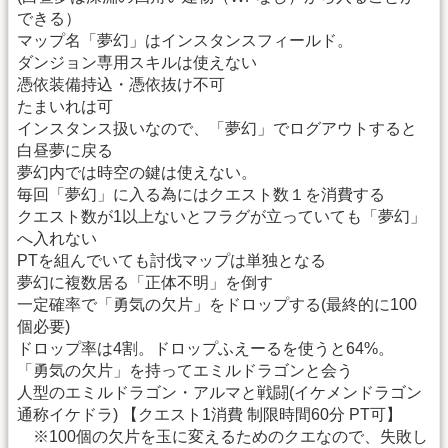
できる）
マップ名「夢幻」はインスタンスフィールド。
ダンジョン専用スキルは使えない
憑依装備持込・憑依抜け不可
たまいれは可
インスタンス扱いなので、「夢幻」でログアウトすると
白昼夢に戻る
夢幻内では時空の鍵は使えない。
毎回「夢幻」に入る為にはクエスト数１を消費する
クエスト数が1以上ないとフラグが立っていても「夢幻」
へ入れない
PTを組んでいても討伐マップは単独となる
夢幻に複数居る「正体不明」を倒す
一定確率で「勇気の欠片」をドロップする(最終的に100
個必要)
ドロップ率は4割。ドロップふえーるを使うと64%。
「勇気の欠片」を持ってエミルドラゴンと会う
人型のエミルドラゴン・アルマと戦闘(イケメンドラゴン
通称イケドラ) 【クエスト1消費 制限時間60分 PT可】
※100個の欠片を玉に変えるためのクエなので、失敗し