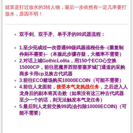
就算是打过放水的3转人物，最后一步依然有一定几率要打
放水，原因不明！
双手剑、双手矛、单手矛的99武器流程：
1.
至少完成过一次普通99级武器流程任务（重复制
作则不需要）
（本服此步骤存疑，大概率不需要）
2.对话上城GothicLolita，用150个ECO心交换
15000CP，前往恶魔界西部要塞罗城门通道的采购
商多卡用cp兑换古代武器
3.前往ECO赌场购买10000ECOIN（可能不需要）
4.前往人龙面前，
接受本气龙挑战任务，
之后进入人
龙身后的副本将其击败（如果没有这三种古代武器
至少一个的话，则无法触发本气龙任务）
5.最后到人龙前交换99武(会扣除10000ECOIN)（可
能不需要）