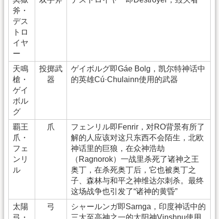
斧・
デス
トロ
イヤ
ー
天鳴
投掷武
ゲイボルグ即Gáe Bolg，凯尔特神话中
槍・
器
的英雄Cú·Chulainn使用的武器
ゲイ
ボル
グ
覇王
爪
フェンリル即Fenrir，对RO背景有所了
爪・
解的人应该对这只东西不会陌生，北欧
フェ
神话里的巨狼，在众神浩劫
ンリ
（Ragnorok）一战里杀死了诸神之王
ル
奥丁，在杀死奥丁后，它也被奥丁之
子、森林与和平之神维达尔刺杀。最终
这场战争也引发了“诸神的黄昏”
太陽
弓
シャールンガ即Sarnga，印度神话中的
弓・
三大至高神之一的太阳神Vinshnu使用