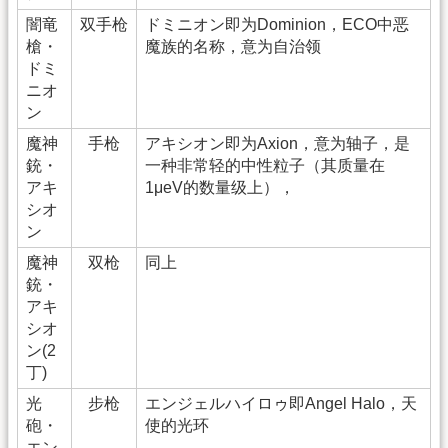
闇竜
双手枪
ドミニオン即为Dominion，ECO中恶
槍・
魔族的名称，意为自治领
ドミ
ニオ
ン
魔神
手枪
アキシオン即为Axion，意为轴子，是
銃・
一种非常轻的中性粒子（其质量在
アキ
1μeV的数量级上），
シオ
ン
魔神
双枪
同上
銃・
アキ
シオ
ン(2
丁)
光
步枪
エンジェルハイロゥ即Angel Halo，天
砲・
使的光环
エン