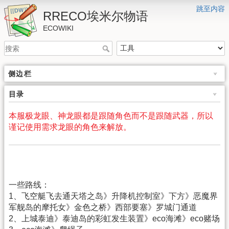
跳至内容
RRECO埃米尔物语
ECOWIKI
侧边栏
目录
本服极龙眼、神龙眼都是跟随角色而不是跟随武器，所以
谨记使用需求龙眼的角色来解放。
一些路线：
1、飞空艇飞去通天塔之岛》升降机控制室》下方》恶魔界
军舰岛的摩托女》金色之桥》西部要塞》罗城门通道
2、上城泰迪》泰迪岛的彩虹发生装置》eco海滩》eco赌场