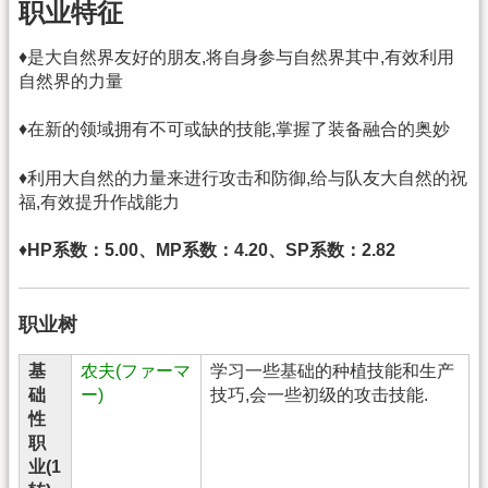
职业特征
♦是大自然界友好的朋友,将自身参与自然界其中,有效利用
自然界的力量
♦在新的领域拥有不可或缺的技能,掌握了装备融合的奥妙
♦利用大自然的力量来进行攻击和防御,给与队友大自然的祝
福,有效提升作战能力
♦
HP系数：5.00、MP系数：4.20、SP系数：2.82
职业树
基
农夫(ファーマ
学习一些基础的种植技能和生产
础
ー)
技巧,会一些初级的攻击技能.
性
职
业(1