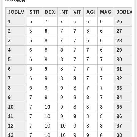
JOBLV
STR
DEX
INT
VIT
AGI
MAG
JOBLV
1
5
7
7
6
6
6
26
2
5
8
7
7
6
6
27
3
5
8
7
7
6
6
28
4
6
8
8
7
7
6
29
5
6
8
8
7
7
7
30
6
6
9
8
7
7
7
31
7
6
9
8
8
7
7
32
8
6
9
9
8
7
7
33
9
7
9
9
8
8
7
34
10
7
10
9
8
8
8
35
11
7
10
9
9
8
8
36
12
7
10
10
9
8
8
37
13
7
10
10
9
9
8
38