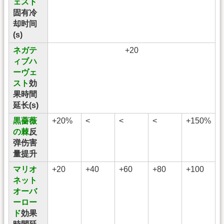
ェスト
固有冷
却时间
(s)
ネガテ
+20
ィブハ
ーヴェ
スト
効
果時間
延长(s)
黒薔薇
+20%
<
<
<
+150%
の棘
反
弹伤害
量提升
マリオ
+20
+40
+60
+80
+100
ネット
オーバ
ーロー
ド
効果