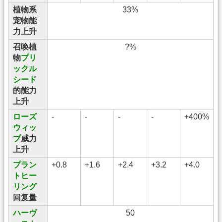
植物系
33%
宠物能
力上升
召唤植
?%
物
プリ
ックル
シード
的能力
上升
ローズ
-
-
-
-
+400%
ウィッ
プ
威力
上升
プラン
+0.8
+1.6
+2.4
+3.2
+4.0
トヒー
リング
回复量
ハーヴ
50