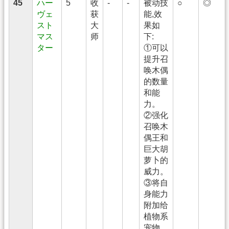
45
ハー
5
收
-
-
被动技
○
◎
ヴェ
获
能,效
スト
大
果如
マス
师
下:
ター
①可以
提升召
唤木偶
的数量
和能
力。
②强化
召唤木
偶王和
巨大胡
萝卜的
威力。
③将自
身能力
附加给
植物系
宠物。