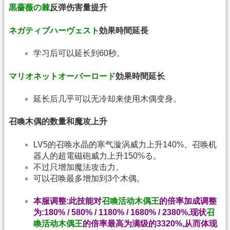
黒薔薇の棘
反弹伤害量提升
ネガティブハーヴェスト
効果時間延長
学习后可以延长到60秒。
マリオネットオーバーロード
効果時間延长
延长后几乎可以无冷却来使用木偶变身。
召喚木偶的数量和魔攻上升
LV5的召唤水晶的寒气漩涡威力上升140%、召唤机
器人的超電磁砲威力上升150%る。
不过只增加魔法攻击力。
可以召唤最多增加到3个木偶。
本服调整:此技能对
召喚活动木偶王
的倍率加成调整
为:180% / 580% / 1180% / 1680% / 2380%,现状
召
喚活动木偶王
的倍率最高为满级的3320%,从而体现