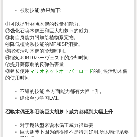
被动技能,效果如下:
①可以提升召唤木偶的数量和能力。
②强化召唤木偶王和巨大胡萝卜的威力。
③将自身能力附加给植物系宠物。
④降低植物系技能的MP和SP消费。
⑤缩短活动木偶的冷却时间。
⑥缩短JOB10ハーヴェスト的冷却时间
⑦提升蔷薇刺的反弹伤害量
⑧延长使用
マリオネットオーバーロード
的时候活动木偶
的使用时间
不错的技能,各方面能力都有大幅上升。
建议至少学习LV1。
召唤木偶王和召唤巨大胡萝卜威力都得到大幅上升
对于魔法型来说木偶王威力很重要
巨大胡萝卜因为跑得慢不是特别好用,所以物理系要