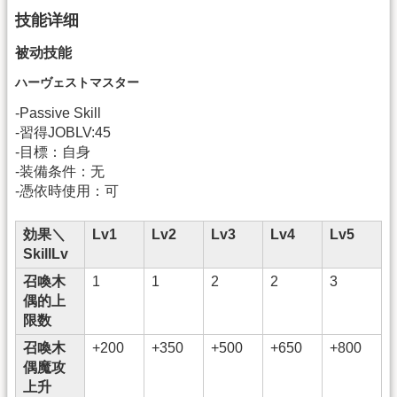
技能详细
被动技能
ハーヴェストマスター
-Passive Skill
-習得JOBLV:45
-目標：自身
-装備条件：无
-憑依時使用：可
効果＼
Lv1
Lv2
Lv3
Lv4
Lv5
SkillLv
召喚木
1
1
2
2
3
偶的上
限数
召喚木
+200
+350
+500
+650
+800
偶魔攻
上升