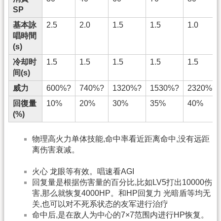
SP
基本詠
2.5
2.0
1.5
1.5
1.0
唱時間
(s)
冷却时
1.5
1.5
1.5
1.5
1.5
间(s)
威力
600%?
740%?
1320%?
1530%?
2320%?
回復量
10%
20%
30%
35%
40%
(%)
物理高火力单体技能,命中率看近距离命中,没有远距
离伤害衰减。
火心 龙眼等有效。唱速看AGI
回复量是根据伤害量的百分比,比如LV5打出10000伤
害,那么就恢复4000HP。和HP回复力 光暗盾等均无
关,也可以对不死系状态的友军进行治疗
命中后,是在敌人为中心的7×7范围内进行HP恢复。