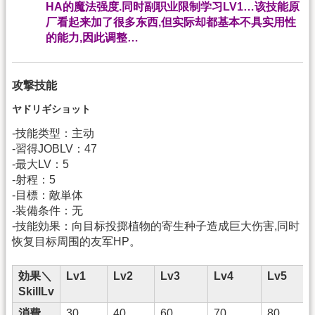
HA的魔法强度.同时副职业限制学习LV1…该技能原
厂看起来加了很多东西,但实际却都基本不具实用性
的能力,因此调整…
攻撃技能
ヤドリギショット
-技能类型：主动
-習得JOBLV：47
-最大LV：5
-射程：5
-目標：敵単体
-装備条件：无
-技能効果：向目标投掷植物的寄生种子造成巨大伤害,同时
恢复目标周围的友军HP。
効果＼
Lv1
Lv2
Lv3
Lv4
Lv5
SkillLv
消費
30
40
60
70
80