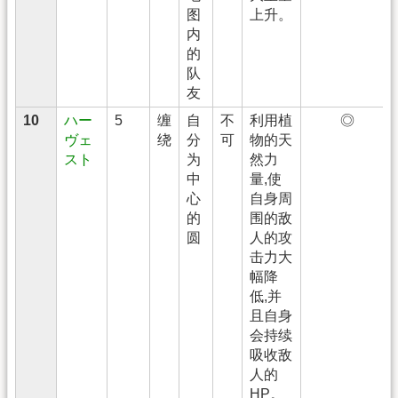
图
上升。
内
的
队
友
10
ハー
5
缠
自
不
利用植
◎
ヴェ
绕
分
可
物的天
スト
为
然力
中
量,使
心
自身周
的
围的敌
圆
人的攻
击力大
幅降
低,并
且自身
会持续
吸收敌
人的
HP。