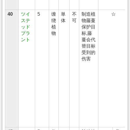
40
ツイ
5
缠
単
不
制造植
☆
ステ
绕
体
可
物藤蔓
ッド
植
保护目
プラ
物
标,藤
ント
蔓会代
替目标
受到的
伤害