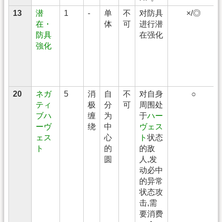
13
潜
1
-
单
不
对防具
×/◎
在・
体
可
进行潜
防具
在强化
強化
20
ネガ
5
消
自
不
对自身
○
ティ
极
分
可
周围处
ブハ
缠
为
于
ハー
ーヴ
绕
中
ヴェス
ェス
心
ト
状态
ト
的
的敌
圆
人,发
动必中
的异常
状态攻
击,需
要消费