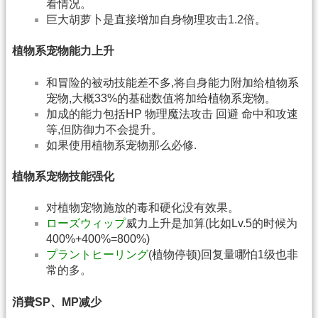
看情况。
巨大胡萝卜是直接增加自身物理攻击1.2倍。
植物系宠物能力上升
和冒险的被动技能差不多,将自身能力附加给植物系
宠物,大概33%的基础数值将加给植物系宠物。
加成的能力包括HP 物理魔法攻击 回避 命中和攻速
等,但防御力不会提升。
如果使用植物系宠物那么必修.
植物系宠物技能强化
对植物宠物施放的毒和硬化没有效果。
ローズウィップ
威力上升是加算(比如Lv.5的时候为
400%+400%=800%)
プラントヒーリング
(植物停顿)回复量哪怕1级也非
常的多。
消費SP、MP减少