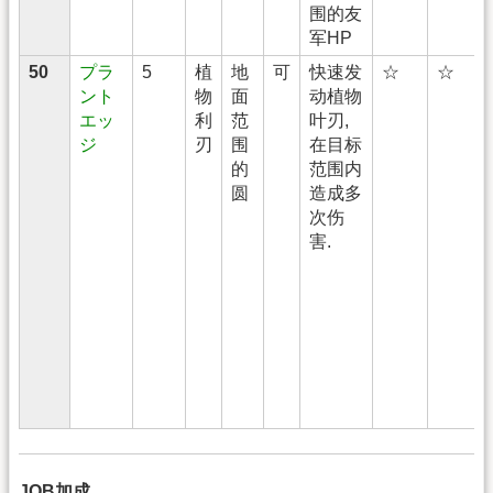
围的友
军HP
50
プラ
5
植
地
可
快速发
☆
☆
ント
物
面
动植物
エッ
利
范
叶刃,
ジ
刃
围
在目标
的
范围内
圆
造成多
次伤
害.
JOB加成