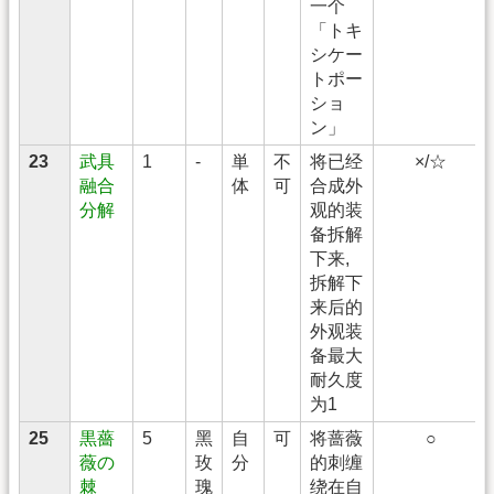
一个
「トキ
シケー
トポー
ショ
ン」
23
武具
1
-
単
不
将已经
×/☆
融合
体
可
合成外
分解
观的装
备拆解
下来,
拆解下
来后的
外观装
备最大
耐久度
为1
25
黒薔
5
黑
自
可
将蔷薇
○
薇の
玫
分
的刺缠
棘
瑰
绕在自