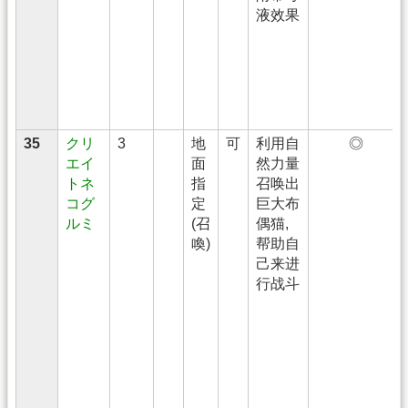
液效果
35
クリ
3
地
可
利用自
◎
エイ
面
然力量
トネ
指
召唤出
コグ
定
巨大布
ルミ
(召
偶猫,
喚)
帮助自
己来进
行战斗