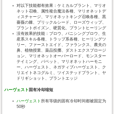
对以下技能都有效果：ケミカルプラント、マリオ
ネット召喚、属性複合魔法各種、マリオネットデ
ィスチャージ、マリオネットキング召喚各種、黒
薔薇の棘、プリックルシード、ローズウィップ、
プラントポイズン、硬質化、プラントヒーリング
没有效果的技能：ブロウ、バニシングブロウ、生
産系スキル各種、トラップ系各種、ヒーリングツ
リー、ファーストエイド、ファランクス、農夫の
鼻、植物授業、薬品投擲、ダストエクスプロージ
ョン、マリオネットオーバーロード、モンスター
テイミング、パペット、マリオネットハーモニ
ー、ハーヴェスト、ネガティブハーヴェスト、ク
リエイトネコグルミ、ツイステッドプラント、ヤ
ドリギショット、プラントエッジ
ハーヴェスト
固有冷却缩短
ハーヴェスト
所有等级的固有冷却时间都被固定为
50秒