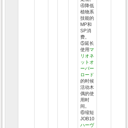
④降低
植物系
技能的
MP和
SP消
费。
⑤延长
使用
マ
リオネ
ットオ
ーバー
ロード
的时候
活动木
偶的使
用时
间。
⑥缩短
JOB10
ハーヴ