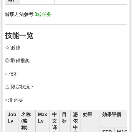
转职方法参考
:
3转任务
技能一览
☆:必修
◎:取得推奖
○:便利
△:限定状况下
×:非必要
Job
名称
Max
中
目
憑
効果
効果評価
Lv
(略
Lv
文
标
依
称)
译
中