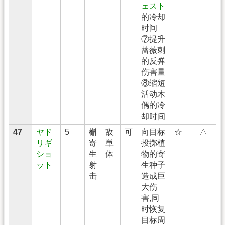
ェスト
的冷却
时间
⑦提升
蔷薇刺
的反弹
伤害量
⑧缩短
活动木
偶的冷
却时间
47
ヤド
5
槲
敌
可
向目标
☆
△
リギ
寄
単
投掷植
ショ
生
体
物的寄
ット
射
生种子
击
造成巨
大伤
害,同
时恢复
目标周