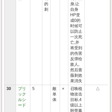
的
身,让
刺
自身
HP变
成0的
时候可
以防止
一次死
亡,并
将受到
的伤害
反弹给
敌人,
然后蔷
薇刺效
果消失
30
プリ
5
敵
×
召唤植
△
ック
単
物攻击
ルシ
体
目标,4
ード
级以上
附带毒