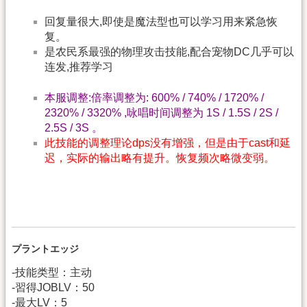
回复量很大,即使是魔法型也可以学习用来紧急恢
复。
是农民系最强的物理攻击技能,配合宠物DC几乎可以
连发,推荐学习
本服调整:倍率调整为: 600% / 740% / 1720% /
2320% / 3320% ,咏唱时间调整为 1S / 1.5S / 2S /
2.5S / 3S 。
此技能的调整理论dps没有增强，但是由于cast和延
迟，实际的输出略有提升。恢复频次略微变弱。
プラントエッジ
-技能类型：主动
-習得JOBLV：50
-最大LV：5