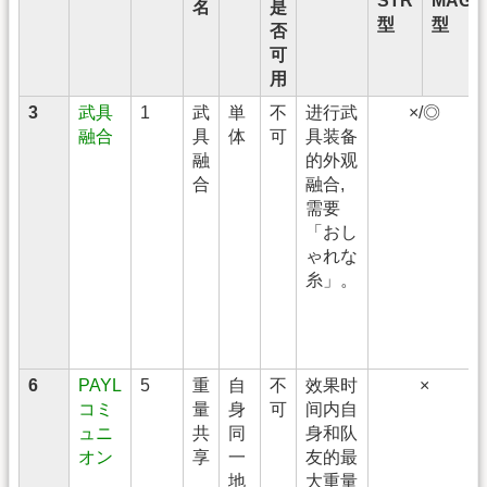
STR
MAG
名
是
型
型
否
可
用
3
武具
1
武
単
不
进行武
×/◎
融合
具
体
可
具装备
融
的外观
合
融合,
需要
「おし
ゃれな
糸」。
6
PAYL
5
重
自
不
效果时
×
コミ
量
身
可
间内自
ュニ
共
同
身和队
オン
享
一
友的最
地
大重量