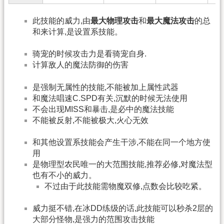
此技能的威力,由
最大物理攻击
和
最大魔法攻击
的总
和来计算,是设置系技能。
骑宠的时候攻击力是看骑宠自身.
计算敌人的魔法防御的伤害
是强制无属性的技能,不能被加上属性武器
和魔法唱速C.SPD有关,沉默的时候无法使用
不会出现MISS和暴击,是必中的魔法技能
不能被反射,不能被极大,火心无效
和其他设置系技能会产生干涉,不能在同一个地方使
用
是物理型农民唯一的大范围技能,推荐必修,对魔法型
也有不小的威力。
不过由于此技能需物魔双修,点数会比较吃紧。
威力挺不错,在冰DD练级的话,此技能可以秒杀2层的
大部分怪物,是强力的范围攻击技能