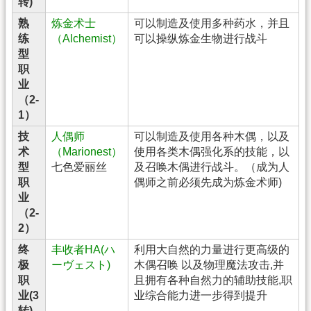
转)
熟
炼金术士
可以制造及使用多种药水，并且
练
（Alchemist）
可以操纵炼金生物进行战斗
型
职
业
（2-
1）
技
人偶师
可以制造及使用各种木偶，以及
术
（Marionest）
使用各类木偶强化系的技能，以
型
七色爱丽丝
及召唤木偶进行战斗。（成为人
职
偶师之前必须先成为炼金术师)
业
（2-
2）
终
丰收者HA(ハ
利用大自然的力量进行更高级的
极
ーヴェスト)
木偶召唤 以及物理魔法攻击,并
职
且拥有各种自然力的辅助技能,职
业(3
业综合能力进一步得到提升
转)