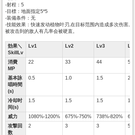
-射程：5
-目標：地面指定5*5
-装備条件：无
-技能效果：快速发动植物叶刃,在目标范围内造成多次伤害,
被攻击到的敌人有几率会被硬直。
効果＼
Lv1
Lv2
Lv3
Lv
SkillLv
消費
22
33
44
55
MP
基本詠
0.5
1.0
1.5
2.0
唱時間
(s)
冷却时
1.5
1.5
1.5
1.5
间(s)
威力
1080%-1200%
675%-750%
738%-820%
67
攻撃回
2
3
3
5
数