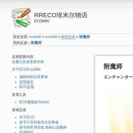
RRECO埃米尔物语
ECOWIKI
您在这里:
ecowiki
»
ecowiki
»
职业总览
»
附魔师
您的足迹:
附魔师
•
近期更新内容:
全服公告及更新内容
附魔师
关于ECO中文Wiki
エンチャンター E
编辑时的注意事项
管理相关
BUG反馈
常用工具
ECO透视镜 Relink
游戏总览
关于ECO
新手引导和相关注意事项
新手的常用语集,简称以及翻译
常用FAQ