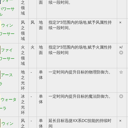
之
面
续一段时间。
领
パワーサ
域
ル
风
风
地
指定3*3范围内的场地,赋予风属性持
×
ウィン
之
面
续一段时间。
领
ワーサー
域
火
火
地
指定3*3范围内的场地,赋予火属性持
×/
ファイ
之
面
续一段时间
◎
领
ワーサー
域
地
-
单
一定时间内提升目标的物理防御力。
☆
アース
之
体
光
ラ
环
冰
-
单
一定时间内提升目标的魔法防御力。
◎
ウォータ
之
体
光
ーラ
环
风
-
单
延长目标迅捷XX系DC技能的持续时
×
ウィン
之
体
间