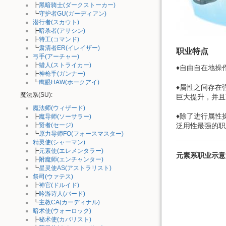
┣
黑暗骑士(ダークストーカー)
┗
守护者GU(ガーディアン)
潜行者(スカウト)
┣
暗杀者(アサシン)
┣
特工(コマンド)
┗
肃清者ER(イレイザー)
职业特点
弓手(アーチャー)
┣
猎人(ストライカー)
♦自由自在地操
┣
神枪手(ガンナー)
┗
鹰眼HAW(ホークアイ)
♦属性之间存在
魔法系(SU):
巨大提升，并且
魔法师(ウィザード)
♦除了进行属性
┣
魔导师(ソーサラー)
┣
贤者(セージ)
泛用性最强的职
┗
原力导师FO(フォースマスター)
精灵使(シャーマン)
┣
元素使(エレメンタラー)
元素系职业示意
┣
附魔师(エンチャンター)
┗
星灵使AS(アストラリスト)
祭司(ウァテス)
┣
神官(ドルイド)
┣
吟游诗人(バード)
┗
主教CA(カーディナル)
暗术使(ウォーロック)
┣
秘术使(カバリスト)