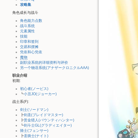
攻略集
角色成长与战斗
角色能力点数
战斗系统
元素属性
技能
印章和签到
交易和摆摊
凭依和心凭依
魔物
副职业系统的详细资料与评价
另一个物语系统(アナザークロニクルAAA)
职业介绍
初期:
初心者(ノービス)
┗
小丑JO(ジョーカー)
战士系(F):
剑士(ソードマン)
┣
剑圣(ブレイドマスター)
┣
赏金猎人(バウンティハンター)
┗
剑斗士GL(グラディエイター)
骑士(フェンサー)
┣
圣骑士(ナイト)