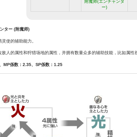
附魔师(エンチャンタ
ー)
ンター (附魔师)
精灵使的辅助能力。
改敌人的属性和狩猎场地的属性，并拥有数量众多的辅助技能，比如属性祝
、MP係数：2.35、SP係数：1.25