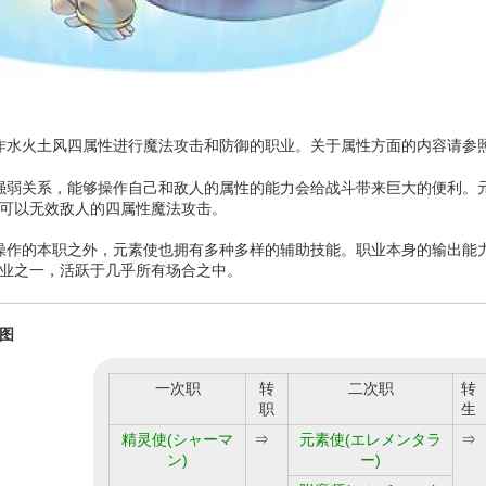
作水火土风四属性进行魔法攻击和防御的职业。关于属性方面的内容请参
强弱关系，能够操作自己和敌人的属性的能力会给战斗带来巨大的便利。
可以无效敌人的四属性魔法攻击。
操作的本职之外，元素使也拥有多种多样的辅助技能。职业本身的输出能
业之一，活跃于几乎所有场合之中。
图
一次职
转
二次职
转
职
生
精灵使(シャーマ
⇒
元素使(エレメンタラ
⇒
ン)
ー)