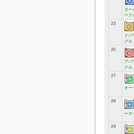
ター
ーク
23
ドパ
クル
25
アパ
クル
27
オー
28
ーオ
29