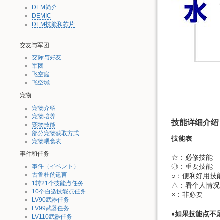
DEM简介
DEMIC
DEM技能和芯片
交友与军团
交际与好友
军团
飞空庭
飞空城
宠物
宠物介绍
宠物培养
技能详细介绍
宠物技能
部分宠物获取方式
技能表
宠物喂食表
事件和任务
☆：必修技能
◎：重要技能
事件（イベント）
古鲁杜的遗言
○：便利好用
1转21个技能点任务
△：看个人情
10个自选技能点任务
×：非必要
LV90武器任务
LV99武器任务
♦
如果技能点不
LV110武器任务