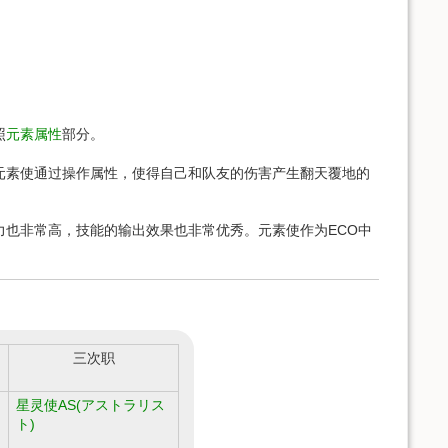
照
元素属性
部分。
元素使通过操作属性，使得自己和队友的伤害产生翻天覆地的
力也非常高，技能的输出效果也非常优秀。元素使作为ECO中
三次职
星灵使AS(アストラリス
ト)