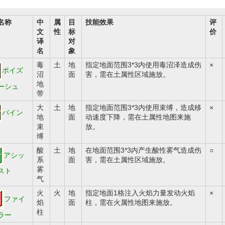
名称
中
属
目
技能效果
评
文
性
标
价
译
对
名
象
毒
土
地
指定地面范围3*3内使用毒沼泽造成伤
×
ポイズ
沼
面
害，需在土属性区域施放。
地
ーシュ
带
大
土
地
指定地面范围3*3内使用束缚，造成移
×
バイン
地
面
动速度下降，需在土属性地图来施
束
放。
缚
酸
土
地
在地面范围3*3内产生酸性雾气造成伤
○
アシッ
系
面
害，需在土属性区域施放。
雾
スト
气
火
火
地
指定地面1格注入火焰力量发动火焰
×
ファイ
焰
面
柱，需在火属性地图来施放。
柱
ラー