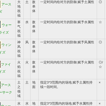
大
土
敌
一定时间内给对方的防御,赋予土属性
◎
アース
地
单
祝
体
ズ
福
寒
水
敌
一定时间内给对方的防御,赋予水属性
☆
ウォー
气
单
祝
体
ライズ
福
神
风
敌
一定时间内给对方的防御,赋予风属性
◎
ウィン
风
单
祝
体
イズ
福
火
火
敌
一定时间内给对方的防御,赋予火属性
◎/
ファイ
焰
单
☆
祝
体
イズ
福
土
土
地
指定3*3范围内的场地,赋予土属性持
×
アース
之
面
续一段时间。
领
ーサーク
域
水
水
地
指定3*3范围内的场地,赋予水属性持
×
ウォー