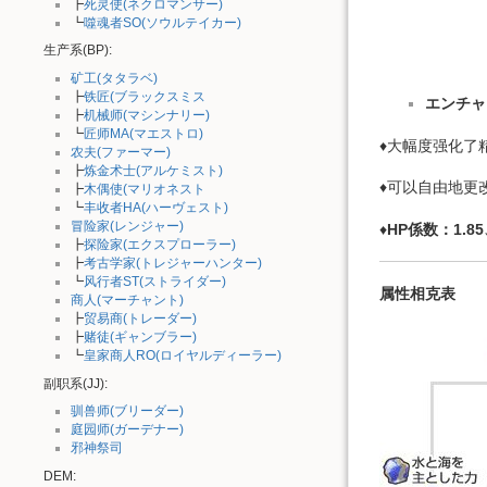
┣
死灵使(ネクロマンサー)
┗
噬魂者SO(ソウルテイカー)
生产系(BP):
矿工(タタラベ)
┣
铁匠(ブラックスミス
エンチャ
┣
机械师(マシンナリー)
┗
匠师MA(マエストロ)
♦大幅度强化了
农夫(ファーマー)
┣
炼金术士(アルケミスト)
♦可以自由地更
┣
木偶使(マリオネスト
┗
丰收者HA(ハーヴェスト)
冒险家(レンジャー)
♦
HP係数：1.85
┣
探险家(エクスプローラー)
┣
考古学家(トレジャーハンター)
┗
风行者ST(ストライダー)
属性相克表
商人(マーチャント)
┣
贸易商(トレーダー)
┣
赌徒(ギャンブラー)
┗
皇家商人RO(ロイヤルディーラー)
副职系(JJ):
驯兽师(ブリーダー)
庭园师(ガーデナー)
邪神祭司
DEM: