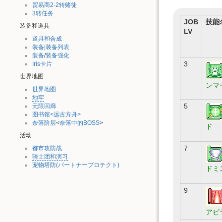
贸易商2-2转赌徒
3转任务
JOB
技能
装备和道具
LV
道具和合成
装备|装备列表
装备
/
装备强化
3
Iris卡片
世界地图
ンマ
世界地图
地牢
5
无限回廊
图书馆<远古方舟>
奈落阶层
<
奈落中的BOSS
>
ド
活动
7
都市攻防战
骑士团和演习
宠物塔防(パートナープロテクト)
ドミ
9
アピ