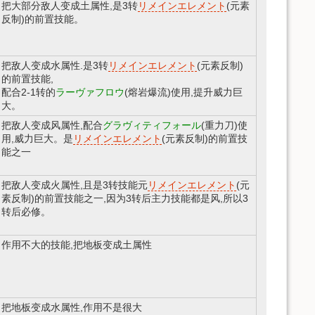
把大部分敌人变成土属性,是3转
リメインエレメント
(元素
反制)的前置技能。
把敌人变成水属性.是3转
リメインエレメント
(元素反制)
的前置技能,
配合2-1转的
ラーヴァフロウ
(熔岩爆流)使用,提升威力巨
大。
把敌人变成风属性,配合
グラヴィティフォール
(重力刀)使
用,威力巨大。是
リメインエレメント
(元素反制)的前置技
能之一
把敌人变成火属性,且是3转技能元
リメインエレメント
(元
素反制)的前置技能之一,因为3转后主力技能都是风,所以3
转后必修。
作用不大的技能,把地板变成土属性
把地板变成水属性,作用不是很大