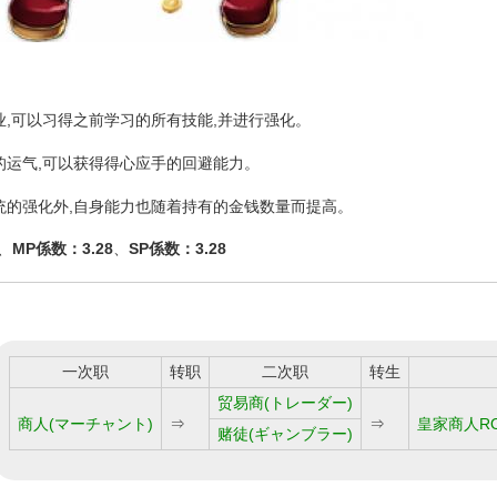
业,可以习得之前学习的所有技能,并进行强化。
的运气,可以获得得心应手的回避能力。
统的强化外,自身能力也随着持有的金钱数量而提高。
、
MP係数：3.28
、
SP係数：3.28
一次职
转职
二次职
转生
贸易商(トレーダー)
商人(マーチャント)
⇒
⇒
皇家商人R
赌徒(ギャンブラー)