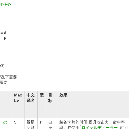
3转任务
＝
A
＝
P
学习
情况下需要
不需要
Max
中文
型
目
效果
Lv
译名
标
ーの
5
贸易
P
自
装备卡片的时候,提升攻击力，命中率
商能
身
率。在使用｢
ロイヤルディーラー
｣时,