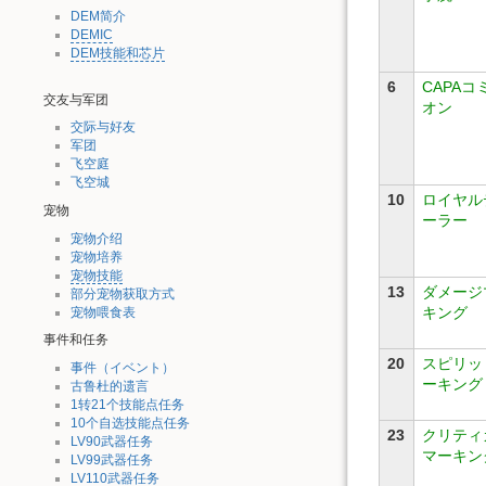
DEM简介
DEMIC
DEM技能和芯片
6
CAPAコ
交友与军团
オン
交际与好友
军团
飞空庭
飞空城
10
ロイヤル
宠物
ーラー
宠物介绍
宠物培养
宠物技能
13
ダメージ
部分宠物获取方式
キング
宠物喂食表
事件和任务
20
スピリッ
事件（イベント）
ーキング
古鲁杜的遗言
1转21个技能点任务
10个自选技能点任务
23
クリティ
LV90武器任务
マーキン
LV99武器任务
LV110武器任务