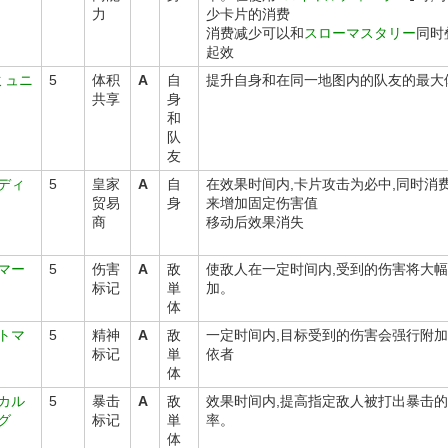
力
少卡片的消费
消费减少可以和
スローマスタリー
同时
起效
ミュニ
5
体积
A
自
提升自身和在同一地图内的队友的最大
共享
身
和
队
友
ディ
5
皇家
A
自
在效果时间内,卡片攻击为必中,同时消
贸易
身
来增加固定伤害值
商
移动后效果消失
マー
5
伤害
A
敌
使敌人在一定时间内,受到的伤害将大
标记
単
加。
体
トマ
5
精神
A
敌
一定时间内,目标受到的伤害会强行附
标记
単
依者
体
カル
5
暴击
A
敌
效果时间内,提高指定敌人被打出暴击
グ
标记
単
率。
体