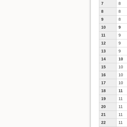
7
8
8
8
9
8
10
9
11
9
12
9
13
9
14
10
15
10
16
10
17
10
18
11
19
11
20
11
21
11
22
11