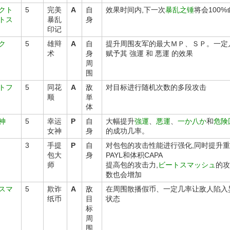
クト
5
完美
A
自
效果时间内,下一次
暴乱之锤
将会100%
トス
暴乱
身
印记
ク
5
雄辩
A
自
提升周围友军的最大ＭＰ、ＳＰ。一定
术
身
赋予其 強運 和 悪運 的效果
周
围
トフ
5
同花
A
敌
对目标进行随机次数的多段攻击
顺
単
体
神
5
幸运
P
自
大幅提升
強運
、
悪運
、
一か八か
和
危険
女神
身
的成功几率。
3
手提
P
自
对包包的攻击性能进行强化,同时提升
包大
身
PAYL和体积CAPA
师
提高包的攻击力,
ビートスマッシュ
的攻
数也会增加
スマ
5
欺诈
A
敌
在周围散播假币、一定几率让敌人陷入
纸币
目
状态
标
周
围