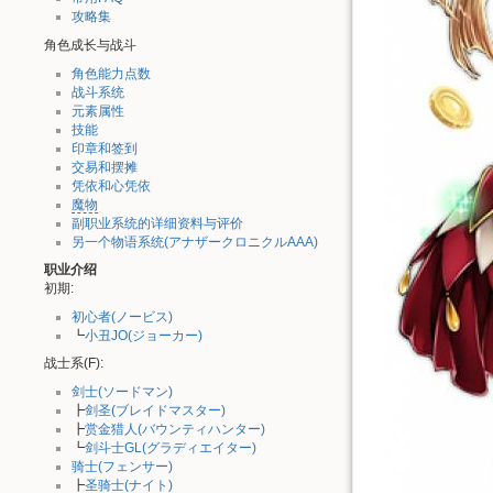
攻略集
角色成长与战斗
角色能力点数
战斗系统
元素属性
技能
印章和签到
交易和摆摊
凭依和心凭依
魔物
副职业系统的详细资料与评价
另一个物语系统(アナザークロニクルAAA)
职业介绍
初期:
初心者(ノービス)
┗
小丑JO(ジョーカー)
战士系(F):
剑士(ソードマン)
┣
剑圣(ブレイドマスター)
┣
赏金猎人(バウンティハンター)
┗
剑斗士GL(グラディエイター)
骑士(フェンサー)
┣
圣骑士(ナイト)