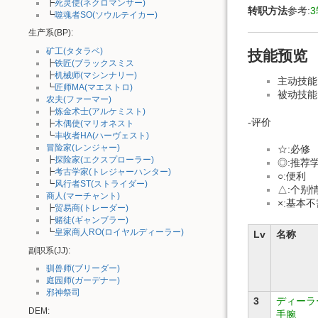
┣
死灵使(ネクロマンサー)
转职方法
参考:
┗
噬魂者SO(ソウルテイカー)
生产系(BP):
矿工(タタラベ)
技能预览
┣
铁匠(ブラックスミス
┣
机械师(マシンナリー)
主动技能
┗
匠师MA(マエストロ)
被动技能
农夫(ファーマー)
┣
炼金术士(アルケミスト)
-评价
┣
木偶使(マリオネスト
┗
丰收者HA(ハーヴェスト)
冒险家(レンジャー)
☆:必修
┣
探险家(エクスプローラー)
◎:推荐
┣
考古学家(トレジャーハンター)
○:便利
┗
风行者ST(ストライダー)
△:个别
商人(マーチャント)
×:基本
┣
贸易商(トレーダー)
┣
赌徒(ギャンブラー)
┗
皇家商人RO(ロイヤルディーラー)
Lv
名称
副职系(JJ):
驯兽师(ブリーダー)
庭园师(ガーデナー)
邪神祭司
3
ディーラ
DEM:
手腕