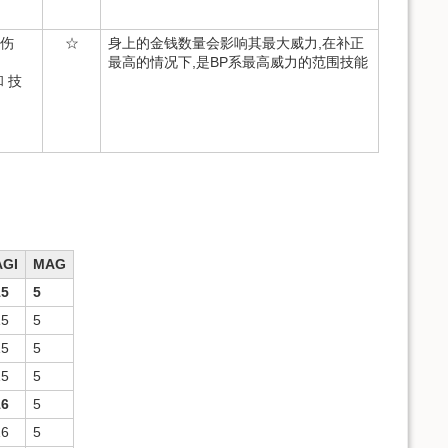
大伤
☆
身上的金钱数量会影响其最大威力,在补正
最高的情况下,是BP系最高威力的范围技能
 技
AGI
MAG
15
5
15
5
15
5
15
5
16
5
16
5