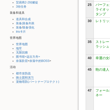
贸易商2-2转赌徒
25
パーフェ
3转任务
ライオッ
装备和道具
タンプ
道具和合成
30
レトリッ
装备|装备列表
装备
/
装备强化
Iris卡片
世界地图
35
ストレー
世界地图
ラッシュ
地牢
无限回廊
图书馆<远古方舟>
40
幸運の女
奈落阶层
<
奈落中的BOSS
>
活动
45
鞄の達人
都市攻防战
骑士团和演习
宠物塔防(パートナープロテクト)
47
フォール
ネー