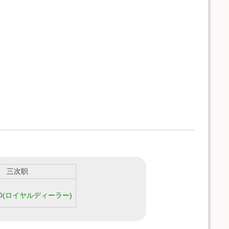
三次职
O(ロイヤルディーラー)