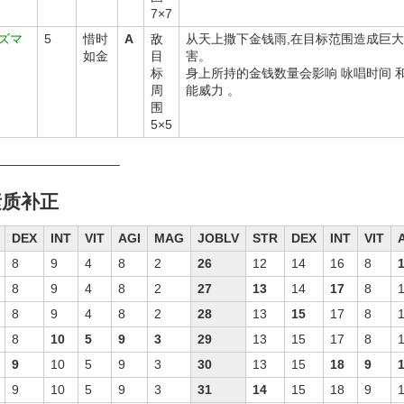
7×7
ズマ
5
惜时
A
敌
从天上撒下金钱雨,在目标范围造成巨
如金
目
害。
标
身上所持的金钱数量会影响 咏唱时间 和
周
能威力 。
围
5×5
—————————–
素质补正
DEX
INT
VIT
AGI
MAG
JOBLV
STR
DEX
INT
VIT
8
9
4
8
2
26
12
14
16
8
8
9
4
8
2
27
13
14
17
8
8
9
4
8
2
28
13
15
17
8
8
10
5
9
3
29
13
15
17
8
9
10
5
9
3
30
13
15
18
9
9
10
5
9
3
31
14
15
18
9