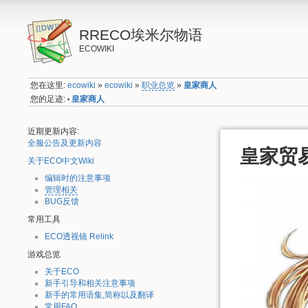
RRECO埃米尔物语
ECOWIKI
您在这里:
ecowiki
»
ecowiki
»
职业总览
»
皇家商人
您的足迹:
皇家商人
•
近期更新内容:
全服公告及更新内容
皇家贸易
关于ECO中文Wiki
编辑时的注意事项
管理相关
BUG反馈
常用工具
ECO透视镜 Relink
游戏总览
关于ECO
新手引导和相关注意事项
新手的常用语集,简称以及翻译
常用FAQ