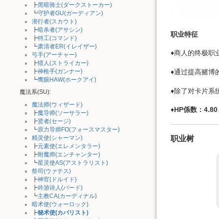
┣
黑暗骑士(ダークストーカー)
┗
守护者GU(ガーディアン)
潜行者(スカウト)
┣
暗杀者(アサシン)
职业特征
┣
特工(コマンド)
┗
肃清者ER(イレイザー)
♦商人的终极职
弓手(アーチャー)
┣
猎人(ストライカー)
┣
神枪手(ガンナー)
♦通过提高赌博
┗
鹰眼HAW(ホークアイ)
♦除了对卡片系
魔法系(SU):
魔法师(ウィザード)
♦
HP係数：4.80
┣
魔导师(ソーサラー)
┣
贤者(セージ)
┗
原力导师FO(フォースマスター)
精灵使(シャーマン)
职业树
┣
元素使(エレメンタラー)
┣
附魔师(エンチャンター)
┗
星灵使AS(アストラリスト)
祭司(ウァテス)
┣
神官(ドルイド)
┣
吟游诗人(バード)
┗
主教CA(カーディナル)
暗术使(ウォーロック)
┣
秘术使(カバリスト)