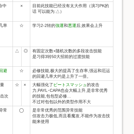
命中
×
目前此技能已经没有太大作用（演习PK的
话 可以能为:△）
几率
☆
学习2-2转的
強運
和
悪運
后,效果会上升
△
◎
有固定次数+随机次数的多段攻击技能
是习得3转50大招前的过渡技能
回避
☆
必修技能,极大的提高了生存率,强运和厄运
的回避几率大约是上升了一倍。
重量
☆
×
大幅强化了
ビートスマッシュ
的攻击
力,PAYL･CAPA也会大幅上升,是非常优秀
击次
的技能,包包型必修…
不过对包包以外的类型作用不大
异常
◯
是非常优秀的范围异常技能
但攻击力极低,而且看魔攻,不能作为攻击技
能来使用