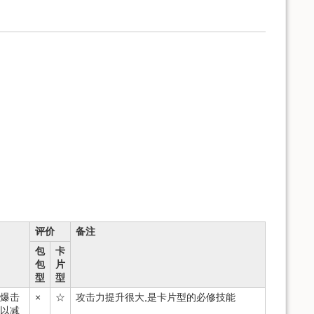
评价
备注
包
卡
包
片
型
型
，爆击
×
☆
攻击力提升很大,是卡片型的必修技能
可以减