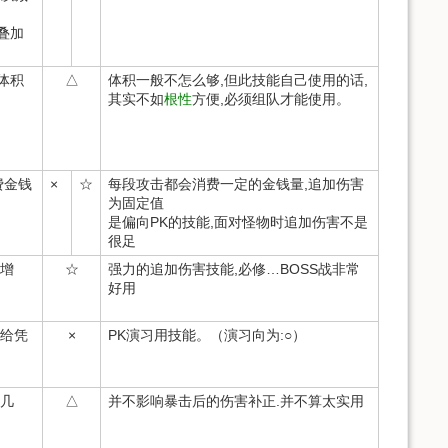
叠加
体积
△
体积一般不怎么够,但此技能自己使用的话,
其实不如
根性
方便,必须组队才能使用。
费金钱
×
☆
每段攻击都会消费一定的金钱量,追加伤害
为固定值
是偏向PK的技能,面对怪物时追加伤害不是
很足
幅增
☆
强力的追加伤害技能,必修…BOSS战非常
好用
加给凭
×
PK演习用技能。（演习向为:○）
的几
△
并不影响暴击后的伤害补正.并不算太实用