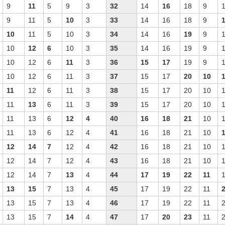
9
11
5
9
3
32
14
16
18
9
9
11
5
10
3
33
14
16
18
9
10
11
5
10
3
34
14
16
19
9
10
12
6
10
3
35
14
16
19
9
10
12
6
11
3
36
15
17
19
9
10
12
6
11
3
37
15
17
20
10
11
12
6
11
3
38
15
17
20
10
11
13
6
11
3
39
15
17
20
10
11
13
6
12
4
40
16
18
21
10
11
13
6
12
4
41
16
18
21
10
12
14
7
12
4
42
16
18
21
10
12
14
7
12
4
43
16
18
21
10
12
14
7
13
4
44
17
19
22
11
13
15
7
13
4
45
17
19
22
11
13
15
7
13
4
46
17
19
22
11
13
15
7
14
4
47
17
20
23
11