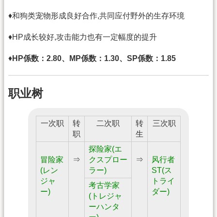
♦和狗类宠物形成良好合作,共同应付野外的生存环境
♦HP成长较好,攻击能力也有一定幅度的提升
♦
HP係数：2.80、MP係数：1.30、SP係数：1.85
职业树
一次职
转
二次职
转
三次职
职
生
探险家(エ
冒险家
⇒
クスプロー
⇒
风行者
(レン
ラー)
ST(ス
ジャ
トライ
考古学家
ー)
ダー)
(トレジャ
ーハンタ