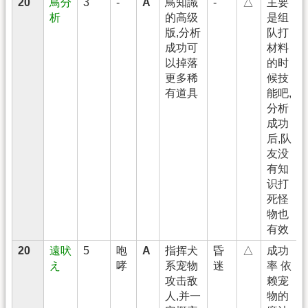
20
鳥分
3
-
A
鳥知識
-
△
主要
析
的高级
是组
版,分析
队打
成功可
材料
以掉落
的时
更多稀
候技
有道具
能吧,
分析
成功
后,队
友没
有知
识打
死怪
物也
有效
20
遠吠
5
咆
A
指挥犬
昏
△
成功
え
哮
系宠物
迷
率 依
攻击敌
赖宠
人,并一
物的