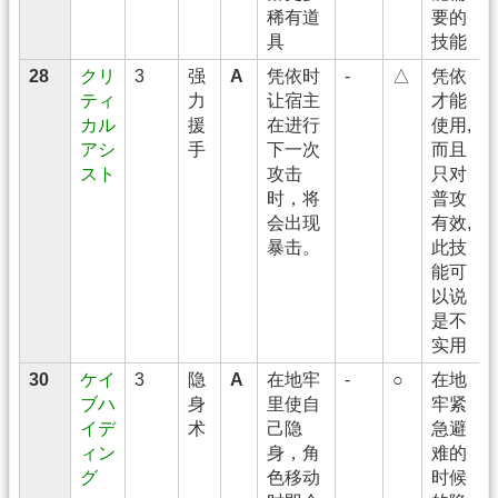
稀有道
要的
具
技能
28
クリ
3
强
A
凭依时
-
△
凭依
ティ
力
让宿主
才能
カル
援
在进行
使用,
アシ
手
下一次
而且
スト
攻击
只对
时，将
普攻
会出现
有效,
暴击。
此技
能可
以说
是不
实用
30
ケイ
3
隐
A
在地牢
-
○
在地
ブハ
身
里使自
牢紧
イデ
术
己隐
急避
ィン
身，角
难的
グ
色移动
时候