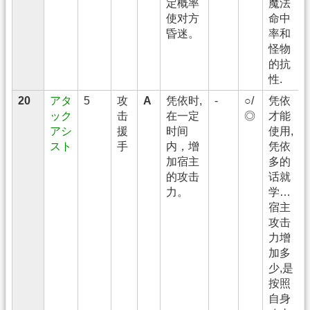
定概率
魔法
使对方
命中
昏迷。
率和
怪物
的抗
性.
20
アタ
5
攻
A
凭依时,
-
○/
凭依
ック
击
在一定
◎
才能
アシ
援
时间
使用,
スト
手
内，增
凭依
加宿主
多的
的攻击
话就
力。
学…
宿主
攻击
力增
加多
少,是
按照
自身