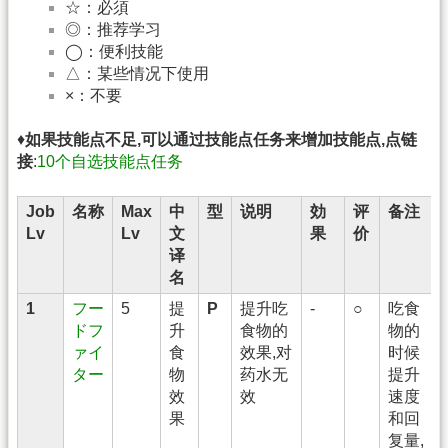
☆：必須
◎：推荐学习
◯：便利技能
△：某些情况下使用
×：不要
♦
如果技能点不足,可以通过技能点任务来增加技能点,点链
接
:
10个自选技能点任务
Job
名称
Max
中
型
说明
効
评
备注
Lv
Lv
文
果
价
译
名
1
フー
5
提
P
提升吃
-
○
吃食
ドフ
升
食物的
物的
ァイ
食
效果,对
时候
ター
物
药水无
提升
效
效
速度
果
和回
复量,