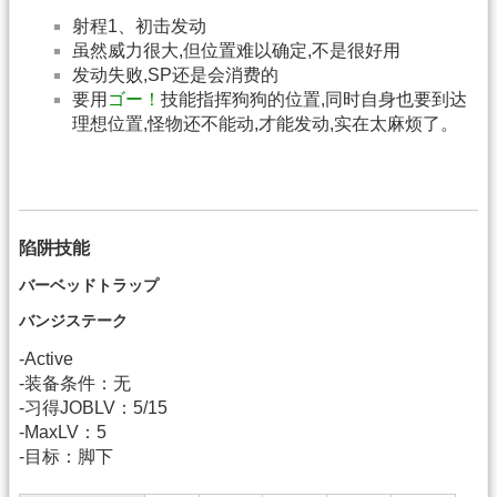
射程1、初击发动
虽然威力很大,但位置难以确定,不是很好用
发动失败,SP还是会消费的
要用
ゴー！
技能指挥狗狗的位置,同时自身也要到达
理想位置,怪物还不能动,才能发动,实在太麻烦了。
陷阱技能
バーベッドトラップ
バンジステーク
-Active
-装备条件：无
-习得JOBLV：5/15
-MaxLV：5
-目标：脚下