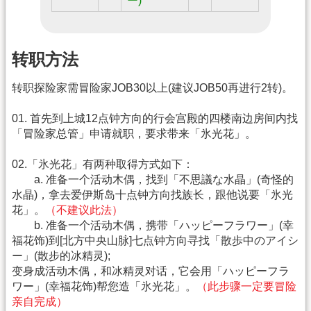
ー)
转职方法
转职探险家需冒险家JOB30以上(建议JOB50再进行2转)。
01. 首先到上城12点钟方向的行会宫殿的四楼南边房间内找
「冒险家总管」申请就职，要求带来「氷光花」。
02.「氷光花」有两种取得方式如下：
a. 准备一个活动木偶，找到「不思議な水晶」(奇怪的
水晶)，拿去爱伊斯岛十点钟方向找族长，跟他说要「氷光
花」。
（不建议此法）
b. 准备一个活动木偶，携带「ハッピーフラワー」(幸
福花饰)到[北方中央山脉]七点钟方向寻找「散歩中のアイシ
ー」(散步的冰精灵);
变身成活动木偶，和冰精灵对话，它会用「ハッピーフラ
ワー」(幸福花饰)帮您造「氷光花」。
（此步骤一定要冒险
亲自完成）