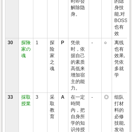
时即会
的隐
解除隐
身技
身。
能,对
BOSS
也有
效
30
探険
1
探
P
凭依
-
○
离线
家の
险
时，依
也有
魂
家
据自己
效果,
之
的素质
凭依
魂
高低来
多就
增加宿
学
主的能
力。
33
採取
3
采
A
在一定
-
◎
组队
授業
取
時間
打材
教
內，把
料的
育
自身所
必修
学的知
技能,
识传授
发动