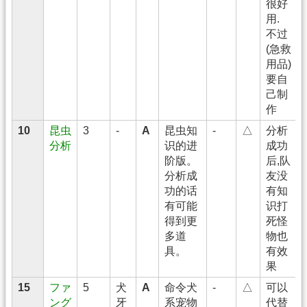
很好
用.
不过
(急救
用品)
要自
己制
作
10
昆虫
3
-
A
昆虫知
-
△
分析
分析
识的进
成功
阶版。
后,队
分析成
友没
功的话
有知
有可能
识打
得到更
死怪
多道
物也
具。
有效
果
15
ファ
5
犬
A
命令犬
-
△
可以
ング
牙
系宠物
代替