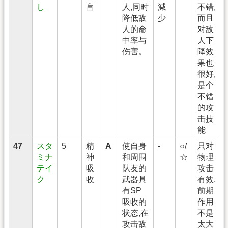
し
盲
人,同时
減
不错,
降低敌
少
而且
人的命
对敌
中率与
人下
伤害。
降效
果也
很好,
是个
不错
的攻
击技
能
47
スタ
5
精
A
使自身
-
○/
只对
ミナ
神
和周围
☆
物理
テイ
吸
队友的
攻击
ク
收
武器具
有效,
有SP
前期
吸收的
作用
状态,在
不是
攻击敌
太大