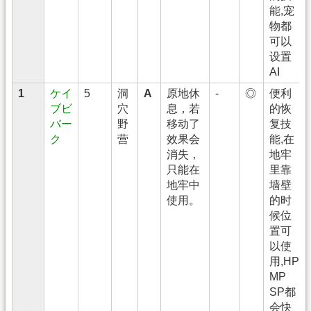
能,宠
物都
可以
设置
AI
1
ケイ
5
洞
A
原地休
-
◎
便利
ブビ
穴
息，若
的恢
バー
野
移动了
复技
ク
营
效果会
能,在
消失，
地牢
只能在
里靠
地牢中
墙壁
使用。
的时
候位
置可
以使
用,HP
MP
SP都
会快