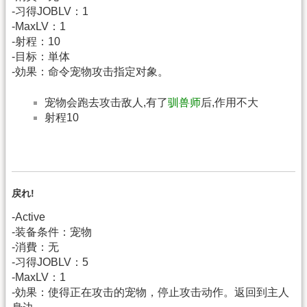
-习得JOBLV：1
-MaxLV：1
-射程：10
-目标：単体
-効果：命令宠物攻击指定对象。
宠物会跑去攻击敌人,有了
驯兽师
后,作用不大
射程10
戻れ!
-Active
-装备条件：宠物
-消費：无
-习得JOBLV：5
-MaxLV：1
-効果：使得正在攻击的宠物，停止攻击动作。返回到主人