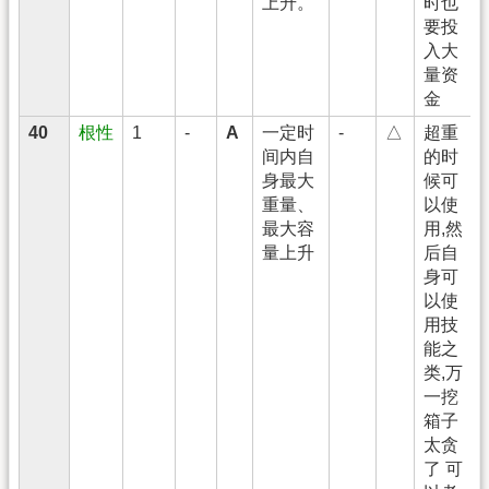
上升。
时也
要投
入大
量资
金
40
根性
1
-
A
一定时
-
△
超重
间内自
的时
身最大
候可
重量、
以使
最大容
用,然
量上升
后自
身可
以使
用技
能之
类,万
一挖
箱子
太贪
了 可