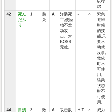
以考
虑
42
死ん
1
装
A
洋装死
-
○
紧急
だふ
死
亡,使怪
避难
り
物不发
时候
动攻
的技
击。对
能,只
BOSS
要不
无效。
动就
没事,
凭依
时不
可使
用。
骑乘
状态
时不
可使
用。
44
目潰
3
致
A
攻击敌
HIT
○
威力