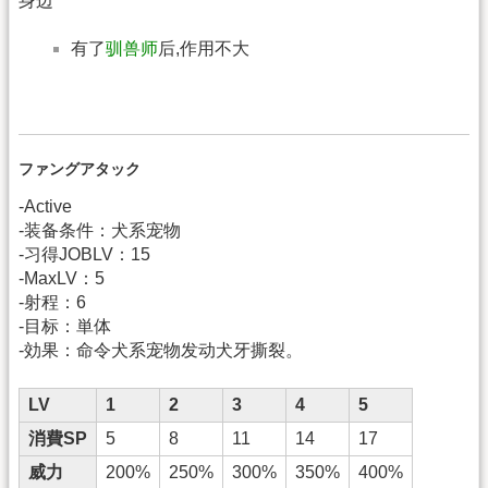
身边
有了
驯兽师
后,作用不大
ファングアタック
-Active
-装备条件：犬系宠物
-习得JOBLV：15
-MaxLV：5
-射程：6
-目标：単体
-効果：命令犬系宠物发动犬牙撕裂。
LV
1
2
3
4
5
消費SP
5
8
11
14
17
威力
200%
250%
300%
350%
400%