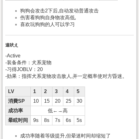
狗狗会攻击2下后,自动发动普通攻击
伤害看狗狗自身物攻高低,
喜欢玩狗狗的人可以学习
遠吠え
-Active
-装备条件：犬系宠物
-习得JOBLV：20
-効果：指挥犬系宠物攻击敌人,并一定概率使对方昏迷。
LV
1
2
3
4
5
消費SP
10
15
20
25
30
成功率
低←→高
晕眩时间
9s
8s
7s
6s
5s
成功率随着等级提升,但晕迷时间却缩短了