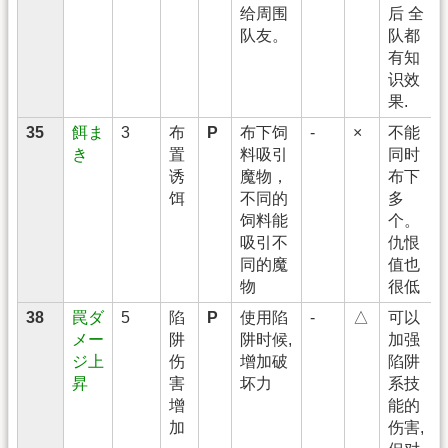
给周围
后 全
队友。
队都
有知
识效
果.
35
餌ま
3
布
P
布下饲
-
×
不能
き
置
料吸引
同时
诱
魔物，
布下
饵
不同的
多
饲料能
个。
吸引不
仇恨
同的魔
值也
物
很低
38
罠ダ
5
陷
P
使用陷
-
△
可以
メー
阱
阱时候,
加强
ジ上
伤
增加破
陷阱
昇
害
坏力
系技
增
能的
加
伤害,