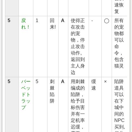
速恢
复
5
戻
1
回
A
使得正
-
◯
所有
れ！
来!
在攻击
的宠
的宠
物都
物，停
可以
止攻击
命
动作。
令，
返回到
包含
主人身
猫灵
边
5
バー
5
刺
A
用刺棘
缓
×
陷阱
ベッ
棘
编成的
速
道具
ドト
陷
陷阱，
可以
ラッ
阱
给予目
在下
プ
标伤害
城中
并有一
间的
定机率
NPC
迟缓，
买到,