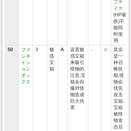
フテ
イク
(HP吸
收)不
能同
时使
用
50
ファ
3
魅
A
设置魅
-
☆
其实
シネ
惑
惑宝箱
是一
イシ
宝
来吸引
种召
ョン
箱
怪物的
唤技
ボッ
注意,宝
能,怪
クス
箱会自
物会
爆对怪
优先
物造成
攻击
巨大伤
宝箱,
害
宝箱
被怪
物攻
击后