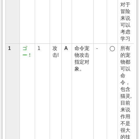
对于
冒险
来说
可以
考虑
学习
1
ゴ
1
攻
A
命令宠
-
◯
所有
ー！
击!
物攻击
的宠
指定对
物都
象。
可以
命
令，
包含
猫灵,
目前
来说
作用
不是
很大
的技