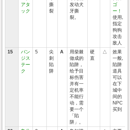
アタ
撕
发动犬
ゴ
ック
裂
牙撕
ー！
裂。
使用,
指定
狗狗
攻击
敌人
15
バン
5
尖
A
用柴棘
硬
△
效果
ジス
刺
做成的
直
一般,
テー
陷
陷阱，
陷阱
ク
阱
给予目
道具
标伤害
可以
并有一
在下
定机率
城中
不能行
间的
动，需
NPC
要一个
买到
「陷
阱」。