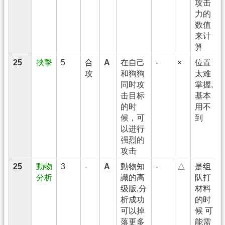
攻击
力的
数值
来计
算
25
挟撃
5
合
A
在自己
-
×
位置
攻
和狗狗
太难
同时攻
掌握,
击目标
基本
的时
用不
候，可
到
以进行
强烈的
攻击
25
動物
3
-
A
動物知
-
△
是组
分析
識的高
队打
级版,分
材料
析成功
的时
可以掉
候 可
落更多
能需