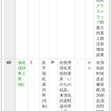
但对
グラ
スト
ラッ
プ
的
最大
伤害
上限
没有
增加
效果
40
強化
5
提
P
在使用
-
×/
在强
成功
升
强化系
☆
化的
率上
强
统的道
时候
昇
化
具「い
是必
(命)
成
のちの
修技
功
結晶」
能,强
率
来强化
30的
(生
武器时,
必须,
命)
成功率
但同