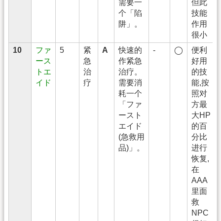
需要一
但此
个「陷
技能
阱」。
作用
很小
10
ファ
5
紧
A
快速的
-
◯
便利
ース
急
作紧急
好用
トエ
治
治疗。
的技
イド
疗
需要消
能,按
耗一个
照对
「ファ
方最
ースト
大HP
エイド
的百
(急救用
分比
品)」。
进行
恢复,
在
AAA
里面
救
NPC