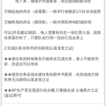
拍下来，做成手办放家里，有比较强的娱乐性
万物起始的存在（皮露露）—暗术打他都是1只好冰冻放置
万物终焉的存在（猥琐鱼）—暗术用死神4级5级炸死
可以(并且建议)组队，每人需要各自交一张红票入场，就算
在里面扑街了，只要队友打倒一流自己也会算上
2.完成任务后和书对话获得[云蒸龙变之证]
★★接任务的时候角色不能有未完成任务，身上不能有凭
依，但进去可以凭依
★★报告任务必须在接任务的那本书那里，在其他地方报
告将无法获得云蒸龙变之证
★★BP生产系无需进行此步骤,只要能合成 士魂商才之证
(蓝证)即可