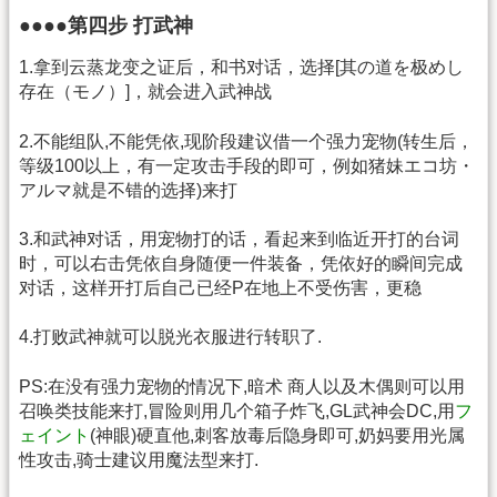
●●●●第四步 打武神
1.拿到云蒸龙变之证后，和书对话，选择[其の道を极めし
存在（モノ）]，就会进入武神战
2.不能组队,不能凭依,现阶段建议借一个强力宠物(转生后，
等级100以上，有一定攻击手段的即可，例如猪妹エコ坊・
アルマ就是不错的选择)来打
3.和武神对话，用宠物打的话，看起来到临近开打的台词
时，可以右击凭依自身随便一件装备，凭依好的瞬间完成
对话，这样开打后自己已经P在地上不受伤害，更稳
4.打败武神就可以脱光衣服进行转职了.
PS:在没有强力宠物的情况下,暗术 商人以及木偶则可以用
召唤类技能来打,冒险则用几个箱子炸飞,GL武神会DC,用
フ
ェイント
(神眼)硬直他,刺客放毒后隐身即可,奶妈要用光属
性攻击,骑士建议用魔法型来打.