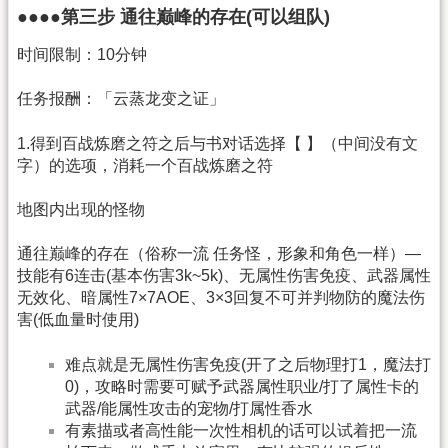
●●●●第三步 通往巅峰的存在(可以组队)
时间限制：10分钟
任务报酬：「云蒸龙变之证」
1.得到百战炼磨之符之后与书对话选择【 】（中间没有文
字）的选项，消耗一个百战炼磨之符
地图内出现的怪物
通往巅峰的存在（俗称一流 任务怪，形象和角色一样）—
技能有6连击(基本伤害3k~5k)、无属性伤害免疫、武器属性
无效化、暗属性7×7AOE、3×3回复不可并判物防的魔法伤
害(低血量时使用)
难点就是无属性伤害免疫(开了之后物理打1，魔法打
0)，攻略时需要可赋予武器属性职业/打了属性卡的
武器/能属性攻击的宠物/打属性香水
有素描或者高性能一次性相机的话可以试着把一流