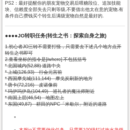
PS2：最好提醒你的朋友宠物交易后喂糖段位、追加技能
块、信赖度全部失去只剩等级,不要借出他太在意的宠物.有
条件自己攒钱买个转生后满级宠物自然是最好的.
●●●●JO转职任务(转生之书：探索自身之旅)
1.初心者JO三转不需要打怪，只需要去下述几个地方点开
转生之书即可
2.查看坐标的指令是[/where] 不包括括号
* 北国城内(52,88) 道路中央
* 上城(126,93) 行会元宫前
* 西国摩戈城(111,144) 摩戈炭刷新的地方
* 唐卡(72,216) 皮诺像前
* 玛伊玛伊岛(104,49) 巡礼者的魔法师附近
* 南国上层(46,54) 地图左上
* 东国(49,87) 耕田的NPC「米歇尔」附近的道路
本服jo不需要做此任务，只需要100级打过放水龙领