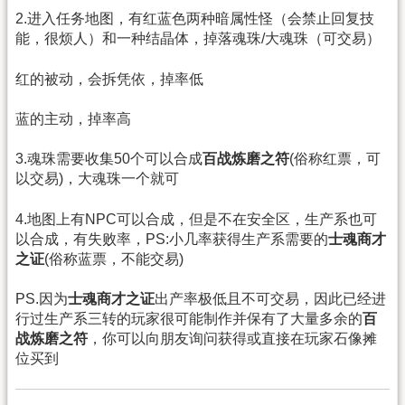
2.进入任务地图，有红蓝色两种暗属性怪（会禁止回复技
能，很烦人）和一种结晶体，掉落魂珠/大魂珠（可交易）
红的被动，会拆凭依，掉率低
蓝的主动，掉率高
3.魂珠需要收集50个可以合成
百战炼磨之符
(俗称红票，可
以交易)，大魂珠一个就可
4.地图上有NPC可以合成，但是不在安全区，生产系也可
以合成，有失败率，PS:小几率获得生产系需要的
士魂商才
之证
(俗称蓝票，不能交易)
PS.因为
士魂商才之证
出产率极低且不可交易，因此已经进
行过生产系三转的玩家很可能制作并保有了大量多余的
百
战炼磨之符
，你可以向朋友询问获得或直接在玩家石像摊
位买到