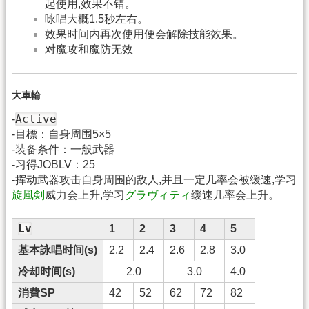
起使用,效果不错。
咏唱大概1.5秒左右。
效果时间内再次使用便会解除技能效果。
对魔攻和魔防无效
大車輪
Active
-
-目標：自身周围5×5
-装备条件：一般武器
-习得JOBLV：25
-挥动武器攻击自身周围的敌人,并且一定几率会被缓速,学习
旋風剣
威力会上升,学习
グラヴィティ
缓速几率会上升。
Lv
1
2
3
4
5
基本詠唱时间(s)
2.2
2.4
2.6
2.8
3.0
冷却时间(s)
2.0
3.0
4.0
消費SP
42
52
62
72
82