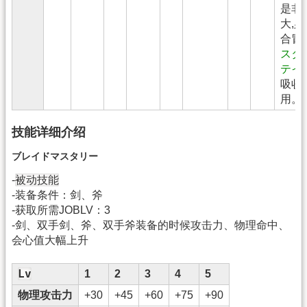
是非
大,
合冒
スタ
テイ
吸收
用。
技能详细介绍
ブレイドマスタリー
被动技能
-
-装备条件：剑、斧
-获取所需JOBLV：3
-剑、双手剑、斧、双手斧装备的时候攻击力、物理命中、
会心值大幅上升
Lv
1
2
3
4
5
物理攻击力
+30
+45
+60
+75
+90