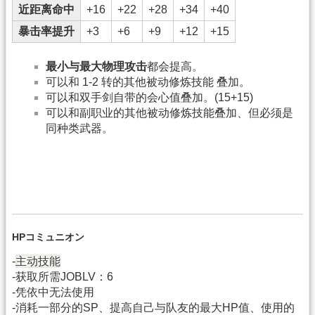
近距离命中
+16
+22
+28
+34
+40
暴击率提升
+3
+6
+9
+12
+15
最小与最大物理攻击
都会提高。
可以和 1-2 转的其他被动修炼技能 叠加。
可以和双手剑自带的会心值叠加。(15+15)
可以和副职业的其他被动修炼技能叠加、但必须是
同种类武器。
HPコミュニオン
主动技能
-
-获取所需JOBLV：6
-凭依中无法使用
-消耗一部分的SP、提高自己与队友的最大HP值、使用的