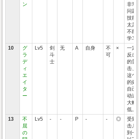
ン
非常
问题
技能
太足
不能
学习
10
グ
Lv5
剑
无
A
自身
不
×
一定
ラ
斗
可
反击
デ
士
的普
ィ
击、
エ
这个
イ
的效
タ
自己
ー
动速
大幅
低。
13
不
Lv5
-
-
P
-
-
◎
受到
屈
击,H
の
到一