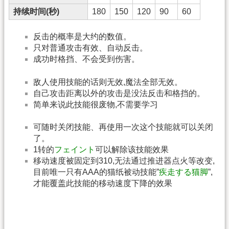
持续时间(秒)
180
150
120
90
60
反击的概率是大约的数值。
只对普通攻击有效、自动反击。
成功时格挡、不会受到伤害。
敌人使用技能的话则无效,魔法全部无效。
自己攻击距离以外的攻击是没法反击和格挡的。
简单来说此技能很废物,不需要学习
可随时关闭技能、再使用一次这个技能就可以关闭
了。
1转的
フェイント
可以解除该技能效果
移动速度被固定到310,无法通过推进器点火等改变,
目前唯一只有AAA的猫纸被动技能”
疾走する猫脚
”,
才能覆盖此技能的移动速度下降的效果