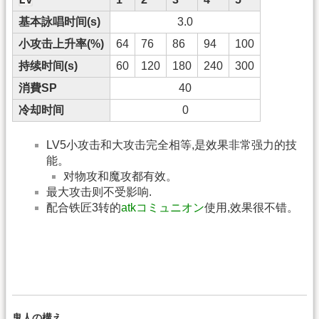
基本詠唱时间(s)
3.0
小攻击上升率(%)
64
76
86
94
100
持续时间(s)
60
120
180
240
300
消費SP
40
冷却时间
0
LV5小攻击和大攻击完全相等,是效果非常强力的技
能。
对物攻和魔攻都有效。
最大攻击则不受影响.
配合铁匠3转的
atkコミュニオン
使用,效果很不错。
鬼人の構え