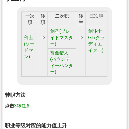
一次
转
二次职
转
三次职
职
职
生
剑圣(ブレ
剑斗士
剑士
⇒
イドマスタ
⇒
GL(グラ
(ソー
ー)
ディエ
ドマ
イター)
赏金猎人
ン)
(バウンテ
ィーハンタ
ー)
转职方法
点击
3转任务
职业等级对应的能力值上升