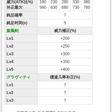
威力(ATK比%)
180
230
280
330
380
补正最大
580
630
680
730
780
鈍足確率
?
鈍足时间(s)
5
旋風剣
威力補正(%)
Lv1
+200
Lv2
+250
Lv3
+300
Lv4
+350
Lv5
+400
グラヴィティ
缓速几率补正(%)
Lv1
?
Lv2
?
Lv3
?