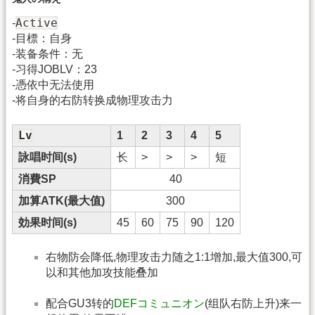
Active
-
-目標：自身
-装备条件：无
-习得JOBLV：23
-憑依中无法使用
-将自身的右防转换成物理攻击力
Lv
1
2
3
4
5
詠唱时间(s)
长
>
>
>
短
消費SP
40
加算ATK(最大值)
300
効果时间(s)
45
60
75
90
120
右物防会降低,物理攻击力随之1:1增加,最大值300,可
以和其他加攻技能叠加
配合GU3转的
DEFコミュニオン
(组队右防上升)来一