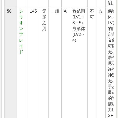
能。
50
ジ
LV5
无
一般
A
敌范围
不
☆
偶数
リ
尽
(LV1・
可
体、
オ
之
3・5)
LV范
ン
刃
敌単体
的目
ブ
(LV2・
定最
レ
4)
义剑
イ
可以
ド
无尽
居合
尽刃
连携
神速
无尽
手,
最高
的输
携组
力巨
SP