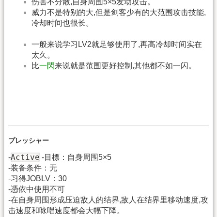
伤害不分散,自身周围5×5发动攻击。
威力不是特别的大,但是剑客少有的大范围攻击技能,
冷却时间也很长。
一般来说学习LV2就足够使用了,再高冷却时间实在
太久。
比
一閃
来说就是范围更好控制,其他都不如一闪。
プレッシャー
Active
-
-目標：自身周围5×5
-装备条件：无
-习得JOBLV：30
-憑依中使用不可
-在自身周围形成压迫敌人的结界,敌人在结界里移动速度,攻
击速度和咏唱速度都会大幅下降。