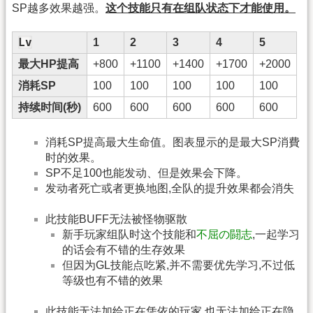
SP越多效果越强。
这个技能只有在组队状态下才能使用。
Lv
1
2
3
4
5
最大HP提高
+800
+1100
+1400
+1700
+2000
消耗SP
100
100
100
100
100
持续时间(秒)
600
600
600
600
600
消耗SP提高最大生命值。图表显示的是最大SP消費
时的效果。
SP不足100也能发动、但是效果会下降。
发动者死亡或者更换地图,全队的提升效果都会消失
此技能BUFF无法被怪物驱散
新手玩家组队时这个技能和
不屈の闘志
,一起学习
的话会有不错的生存效果
但因为GL技能点吃紧,并不需要优先学习,不过低
等级也有不错的效果
此技能无法加给正在凭依的玩家,也无法加给正在隐