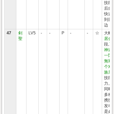
技能
后自
快速
到目
边
47
剣
LV5
-
-
P
-
-
☆
大幅
聖
居合
段,
百
神速
一閃
,
無双
个对
族居
技能
力。
同时
多种
携技
发动
是必