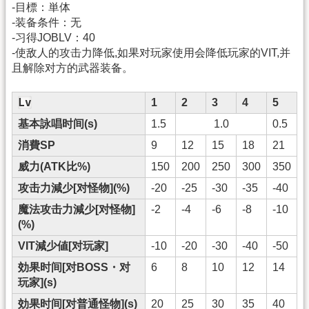
-目標：単体
-装备条件：无
-习得JOBLV：40
-使敌人的攻击力降低,如果对玩家使用会降低玩家的VIT,并
且解除对方的武器装备。
Lv
1
2
3
4
5
基本詠唱时间(s)
1.5
1.0
0.5
消費SP
9
12
15
18
21
威力(ATK比%)
150
200
250
300
350
攻击力減少[对怪物](%)
-20
-25
-30
-35
-40
魔法攻击力減少[对怪物]
-2
-4
-6
-8
-10
(%)
VIT減少値[对玩家]
-10
-20
-30
-40
-50
効果时间[对BOSS・对
6
8
10
12
14
玩家](s)
効果时间[对普通怪物](s)
20
25
30
35
40