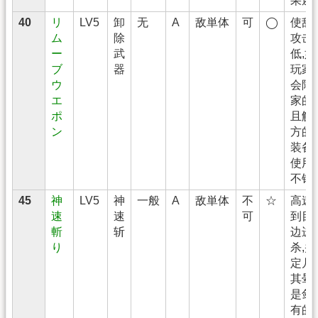
果还
40
リ
LV5
卸
无
A
敌単体
可
◯
使敌
ム
除
攻击
ー
武
低,
ブ
器
玩家
ウ
会降
エ
家的V
ポ
且解
ン
方的
装备
使用
不错
45
神
LV5
神
一般
A
敌単体
不
☆
高速
速
速
可
到目
斬
斩
边进
り
杀,
定几
其晕
是剑
有的