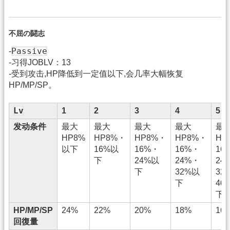
不屈の闘志
Passive
-
-习得JOBLV：13
-受到攻击,HP降低到一定值以下,会几率大幅恢复
HP/MP/SP。
Lv
1
2
3
4
5
发动条件
最大
最大
最大
最大
最
HP8%
HP8%・
HP8%・
HP8%・
HP
以下
16%以
16%・
16%・
16
下
24%以
24%・
24
下
32%以
32
下
40
下
HP/MP/SP
24%
22%
20%
18%
16
回復量