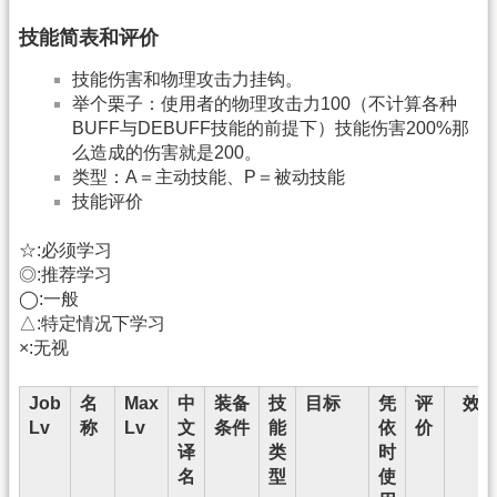
技能简表和评价
技能伤害和物理攻击力挂钩。
举个栗子：使用者的物理攻击力100（不计算各种
BUFF与DEBUFF技能的前提下）技能伤害200%那
么造成的伤害就是200。
类型：A＝主动技能、P＝被动技能
技能评价
☆:必须学习
◎:推荐学习
◯:一般
△:特定情况下学习
×:无视
Job
名
Max
中
装备
技
目标
凭
评
效
Lv
称
Lv
文
条件
能
依
价
译
类
时
名
型
使