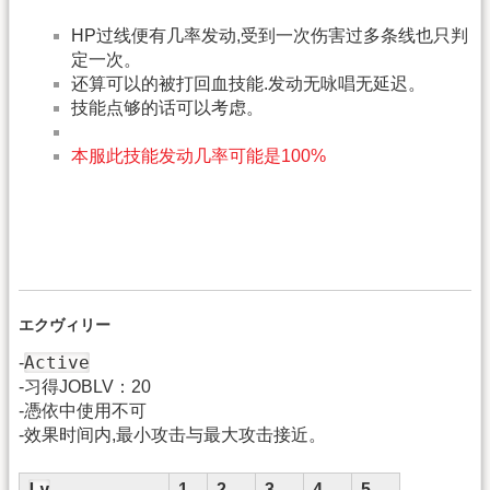
HP过线便有几率发动,受到一次伤害过多条线也只判
定一次。
还算可以的被打回血技能.发动无咏唱无延迟。
技能点够的话可以考虑。
本服此技能发动几率可能是100%
エクヴィリー
Active
-
-习得JOBLV：20
-憑依中使用不可
-效果时间内,最小攻击与最大攻击接近。
Lv
1
2
3
4
5