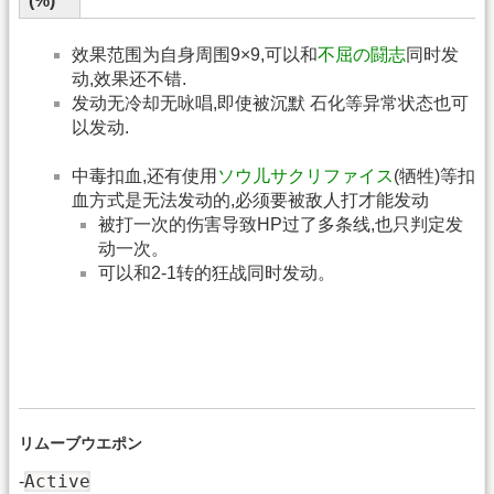
(%)
效果范围为自身周围9×9,可以和
不屈の闘志
同时发
动,效果还不错.
发动无冷却无咏唱,即使被沉默 石化等异常状态也可
以发动.
中毒扣血,还有使用
ソウ儿サクリファイス
(牺牲)等扣
血方式是无法发动的,必须要被敌人打才能发动
被打一次的伤害导致HP过了多条线,也只判定发
动一次。
可以和2-1转的狂战同时发动。
リムーブウエポン
Active
-