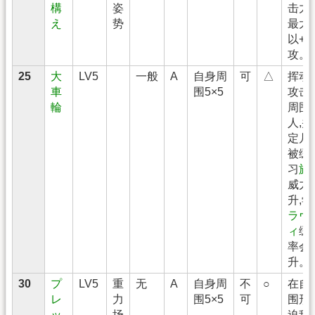
構
姿
击力
え
势
最大
以+3
攻。
25
大
LV5
一般
A
自身周
可
△
挥动
車
围5×5
攻击
輪
周围
人,
定几
被缓
习
旋
威力
升,学
ラヴ
ィ
缓
率会
升。
30
プ
LV5
重
无
A
自身周
不
○
在自
レ
力
围5×5
可
围形
ッ
场
迫敌