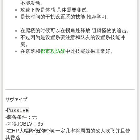
不能发动。
攻速下降是体感,具体需要测试。
是长时间的干扰设置系的技能,推荐学习。
在爬楼的时候可以在拐角处释放,阻碍怪物的追击。
不过因为是设置系要注意和队友的设置系技能冲
突。
在奈落和
都市攻防战
中此技能效果非常好。
サヴァイブ
Passive
-
-装备条件：无
-习得JOBLV：35
-在HP大幅降低的时候,一定几率将周围的敌人吹飞并且使
其昏迷