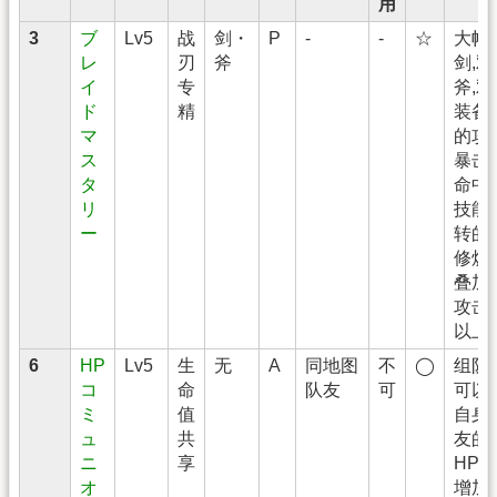
用
3
ブ
Lv5
战
剑・
P
-
-
☆
大幅
レ
刃
斧
剑,双
イ
专
斧,
ド
精
装备
マ
的攻
ス
暴击
タ
命中
リ
技能,
ー
转的
修炼
叠加
攻击
以上
6
HP
Lv5
生
无
A
同地图
不
◯
组队
コ
命
队友
可
可以
ミ
值
自身
ュ
共
友的
ニ
享
HP
オ
增加