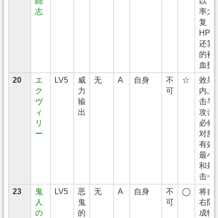
闘
以下
志
率大
复
HP/M
还算
的被
血技能
20
エ
LV5
威
无
A
自身
不
☆
效果
ク
力
可
内,
ヴ
输
击与
ィ
出
攻击
リ
必修
ー
对魔
有效
最小
和最
击一
23
鬼
LV5
恶
无
A
自身
不
◯
将自
人
鬼
可
右防
の
的
成物