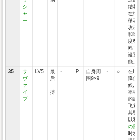
シ
结界
ャ
在结
ー
移动
攻击
和咏
度都
幅下
设置
能。
35
サ
LV5
最
-
P
自身周
-
○
在H
ヴ
后
围9×9
降低
ァ
一
候,
イ
搏
率将
ブ
的敌
飞并
其昏
以和
の闘
时发