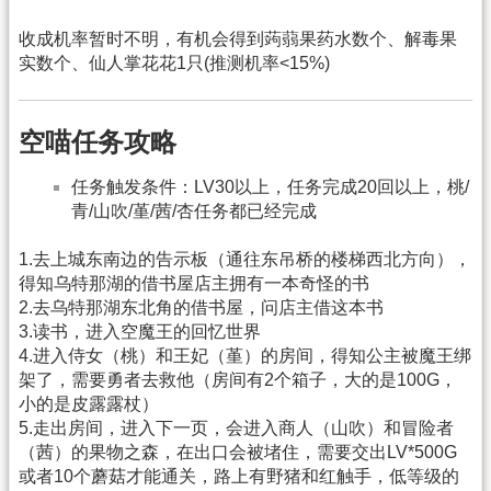
收成机率暂时不明，有机会得到蒟蒻果药水数个、解毒果
实数个、仙人掌花花1只(推测机率<15%)
空喵任务攻略
任务触发条件：LV30以上，任务完成20回以上，桃/
青/山吹/堇/茜/杏任务都已经完成
1.去上城东南边的告示板（通往东吊桥的楼梯西北方向），
得知乌特那湖的借书屋店主拥有一本奇怪的书
2.去乌特那湖东北角的借书屋，问店主借这本书
3.读书，进入空魔王的回忆世界
4.进入侍女（桃）和王妃（堇）的房间，得知公主被魔王绑
架了，需要勇者去救他（房间有2个箱子，大的是100G，
小的是皮露露杖）
5.走出房间，进入下一页，会进入商人（山吹）和冒险者
（茜）的果物之森，在出口会被堵住，需要交出LV*500G
或者10个蘑菇才能通关，路上有野猪和红触手，低等级的