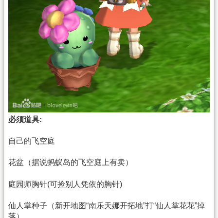
必须道具:
自己的飞空庭
花盆（据说蚂蚁岛的飞空庭上有卖）
庭园师胸针(可捡别人凭依的胸针)
仙人掌种子（新开地图“南乐天娜开拓地”打“仙人掌花花”掉
落）