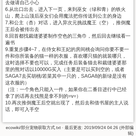
去做请自己小心
6.从出口出去，进入下一页，来到巫女（绿和青）的铁火
山，爬上山顶后巫女们会用魔法把你传送到公主的身边
7.和公主（杏）对话，进入异次元挑战魔王（空），推倒魔
王后会被传出去
8.回首都找裁缝婆婆制作空色的三角巾，然后回去继续看一
遍书
9.重复步骤4~7，在侍女和王妃的房间桃会询问你要不要一
件和你所装备的猫一样的衣服，喜欢哪只猫的就装哪只，
这时选择不要也可以，完成任务后装备猫去和裁缝婆婆那
里的熊对话以10000G买入（主要是可以买到空的，或者
SAGA7去买胡桃/若菜其中一只的，SAGA8的新绿是没有
这衣服的）
（注：一个角色只能入一件，如果你在二番目进行中已经
拿了的话再去找熊是拿不到的=v=）
10.再次推倒魔王后空就出现了，然后去和借书屋的主人说
话，即可入手空
ecowiki/部分宠物获取方式.txt
· 最后更改: 2019/09/24 04:26 (外部编
辑)