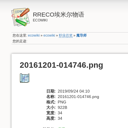
RRECO埃米尔物语
ECOWIKI
您在这里:
ecowiki
»
ecowiki
»
职业总览
»
魔导师
您的足迹:
20161201-014746.png
日期:
2019/09/24 04:10
名称:
20161201-014746.png
格式:
PNG
大小:
922B
宽度:
34
高度:
34